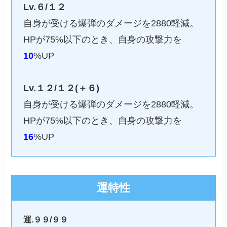
Lv.６/１２
自身が受ける爆弾のダメージを2880軽減。
HPが75%以下のとき、自身の攻撃力を
10
%UP
Lv.１２/１２(＋６)
自身が受ける爆弾のダメージを2880軽減。
HPが75%以下のとき、自身の攻撃力を
16
%UP
運特性
運.９９/９９