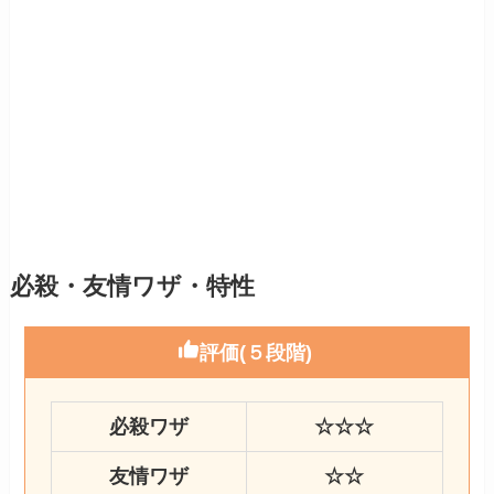
必殺・友情ワザ・特性
評価(５段階)
必殺ワザ
☆☆☆
友情ワザ
☆☆