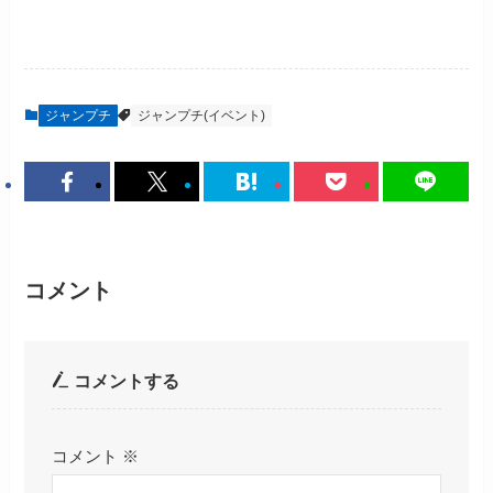
ジャンプチ
ジャンプチ(イベント)
コメント
コメントする
コメント
※