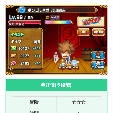
評価(５段階)
冒険
☆☆☆