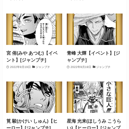
宮 侑(みや あつむ)【イベ
青峰 大輝【イベント】[ジ
ント】[ジャンプチ]
ャンプチ]
2022年9月19日
ジャンプチ
2022年9月19日
ジャンプチ
筧 駿(かけい しゅん)【ヒ
星海 光来(ほしうみ こうら
ーロー】[ジャンプチ]
い)【ヒーロー】[ジャンプ