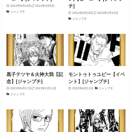
チ]
2022年9月19日
2023年3月5日
ジャンプチ
2022年9月18日
2023年2月22日
ジャンプチ
黒子テツヤ＆火神大我【記
モントゥトゥユピー【イベ
念】[ジャンプチ]
ント】[ジャンプチ]
2022年9月17日
2023年2月11日
2022年9月11日
ジャンプチ
ジャンプチ