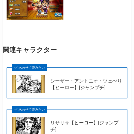
関連キャラクター
あわせて読みたい
シーザー・アントニオ・ツェぺり
【ヒーロー】[ジャンプチ]
あわせて読みたい
リサリサ【ヒーロー】[ジャンプ
チ]