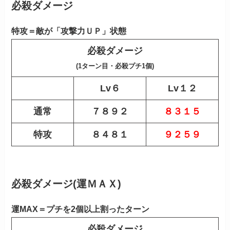
必殺ダメージ
特攻＝敵が「攻撃力ＵＰ」状態
必殺ダメージ
(1ターン目・必殺プチ1個)
Lv６
Lv１２
通常
７８９２
８３１５
特攻
８４８１
９２５９
必殺ダメージ(運ＭＡＸ)
運MAX＝
プチを2個以上割ったターン
必殺ダメージ