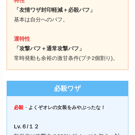
特性
「友情ワザ封印軽減＋必殺バフ」
基本は自分へのバフ。
運特性
「攻撃バフ＋通常攻撃バフ」
常時発動も余裕の激甘条件(プチ2個割り)。
必殺ワザ
必殺
・
よくぞオレの女装をみやぶったな！
Lv.６/１２