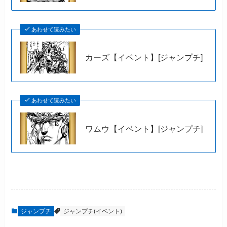
あわせて読みたい
カーズ【イベント】[ジャンプチ]
あわせて読みたい
ワムウ【イベント】[ジャンプチ]
ジャンプチ
ジャンプチ(イベント)