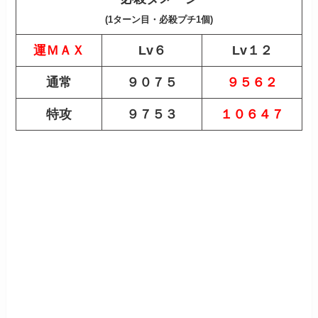
(1ターン目・必殺プチ1個)
運ＭＡＸ
Lv６
Lv１２
通常
９０７５
９５６２
特攻
９７５３
１０６４７