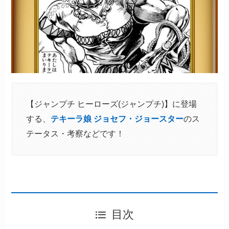
【ジャンプチ ヒーローズ(ジャンプチ)】に登場
する、
テキーラ娘 ジョセフ・ジョースター
のス
テータス・考察などです！
目次