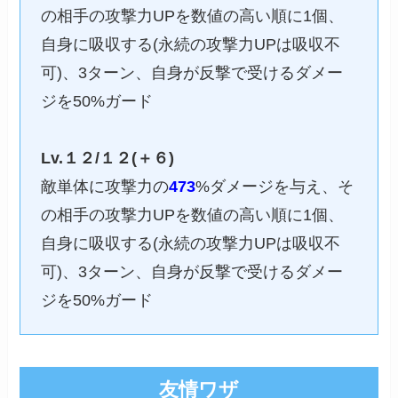
の相手の攻撃力UPを数値の高い順に1個、
自身に吸収する(永続の攻撃力UPは吸収不
可)、3ターン、自身が反撃で受けるダメー
ジを50%ガード
Lv.１２/１２(＋６)
敵単体に攻撃力の
473
%ダメージを与え、そ
の相手の攻撃力UPを数値の高い順に1個、
自身に吸収する(永続の攻撃力UPは吸収不
可)、3ターン、自身が反撃で受けるダメー
ジを50%ガード
友情ワザ