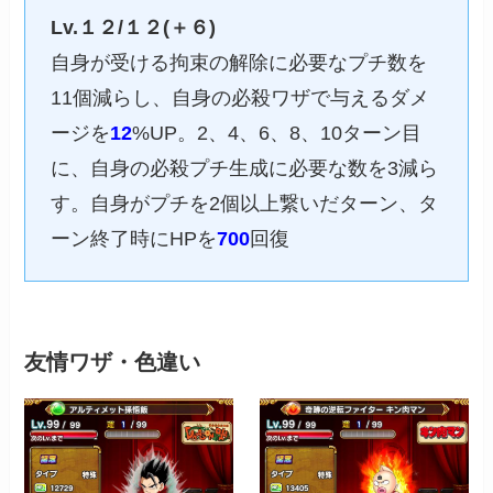
Lv.１２/１２(＋６)
自身が受ける拘束の解除に必要なプチ数を
11個減らし、自身の必殺ワザで与えるダメ
ージを
12
%UP。2、4、6、8、10ターン目
に、自身の必殺プチ生成に必要な数を3減ら
す。自身がプチを2個以上繋いだターン、タ
ーン終了時にHPを
700
回復
友情ワザ・色違い