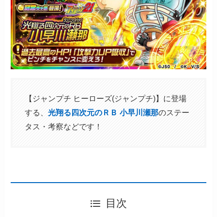
【ジャンプチ ヒーローズ(ジャンプチ)】に登場
する、
光翔る四次元のＲＢ 小早川瀬那
のステー
タス・考察などです！
目次