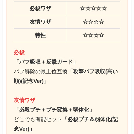
必殺ワザ
☆☆☆☆☆
友情ワザ
☆☆☆☆
特性
☆☆☆☆
必殺
「バフ吸収＋反撃ガード」
バフ解除の最上位互換
「攻撃バフ吸収(高い
順)(記念Ver)」
友情ワザ
「必殺プチ＋プチ変換＋弱体化」
どこでも有能セット
「必殺プチ＆弱体化(記
念Ver)」