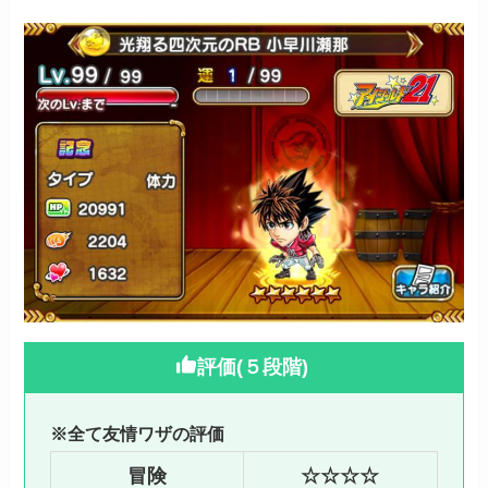
評価(５段階)
※全て友情ワザの評価
冒険
☆☆☆☆