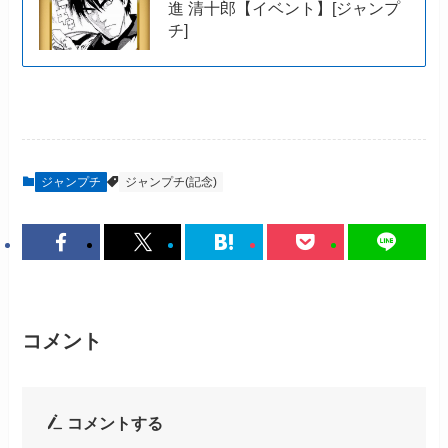
進 清十郎【イベント】[ジャンプ
チ]
ジャンプチ
ジャンプチ(記念)
コメント
コメントする