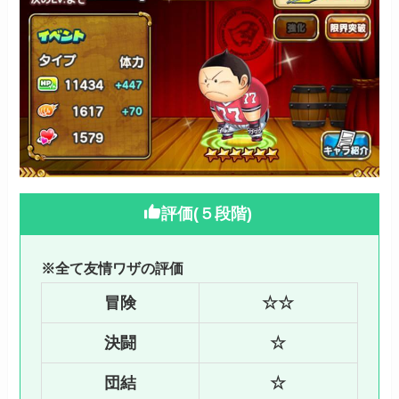
評価(５段階)
※全て友情ワザの評価
冒険
☆☆
決闘
☆
団結
☆