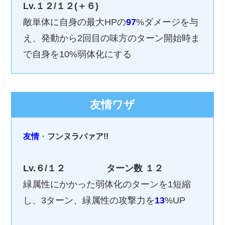
Lv.１２/１２(＋６)
敵単体に自身の最大HPの
97
%ダメージを与
え、発動から2回目の味方のターン開始時ま
で自身を10%弱体化にする
友情ワザ
友情
・
フンヌラバァア!!
Lv.６/１２
ターン数
１２
緑属性にかかった弱体化のターンを1短縮
し、3ターン、緑属性の攻撃力を
13
%UP