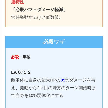
運特性
「必殺バフ＋ダメージ軽減」
常時発動するけど低数値。
必殺ワザ
必殺
・
爆破
Lv.６/１２
敵単体に自身の最大HPの
85
%ダメージを与
え、発動から2回目の味方のターン開始時ま
で自身を10%弱体化にする