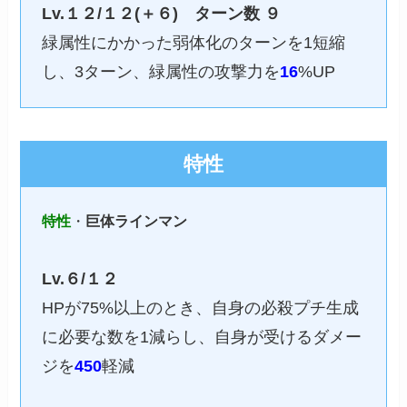
Lv.１２/１２(＋６)
ターン数 ９
緑属性にかかった弱体化のターンを1短縮
し、3ターン、緑属性の攻撃力を
16
%UP
特性
特性
・
巨体ラインマン
Lv.６/１２
HPが75%以上のとき、自身の必殺プチ生成
に必要な数を1減らし、自身が受けるダメー
ジを
450
軽減