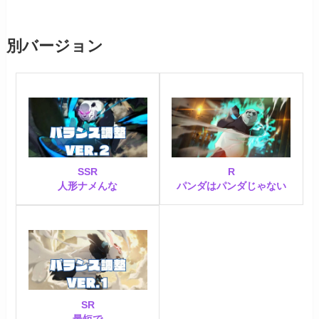
別バージョン
SSR
R
人形ナメんな
パンダはパンダじゃない
SR
最短で