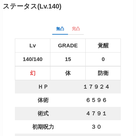
ステータス(Lv.140)
無凸
完凸
Lv
GRADE
覚醒
140/140
15
0
幻
体
防衛
ＨＰ
１７９２４
体術
６５９６
術式
４７９１
初期呪力
３０