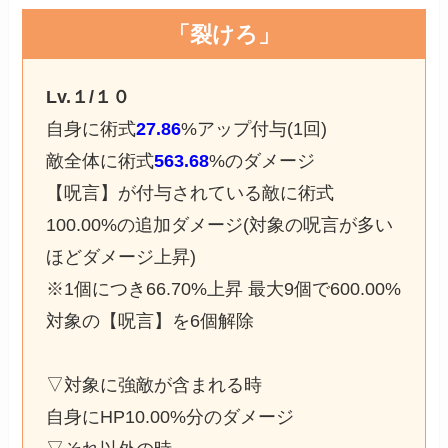
「裂けろ」
Lv.１/１０
自身に術式
27.86
%アップ付与(1回)
敵全体に術式
563.68
%のダメージ
【呪言】が付与されている敵に術式
100.00%の追加ダメージ(対象の呪言が多い
ほどダメージ上昇)
※1個につき66.70%上昇 最大9個で600.00%
対象の【呪言】を6個解除
▽対象に強敵が含まれる時
自身にHP10.00%分のダメージ