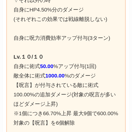
▽それ以外の時
自身にHP4.50%分のダメージ
(それぞれこの効果では戦線離脱しない)
自身に呪力消費効率アップ付与(3ターン)
Lv.１０/１０
自身に術式
50.00
%アップ付与(1回)
敵全体に術式
1000.00
%のダメージ
【呪言】が付与されている敵に術式
100.00%の追加ダメージ(対象の呪言が多い
ほどダメージ上昇)
※1個につき66.70%上昇 最大9個で600.00%
対象の【呪言】を6個解除