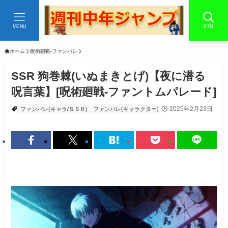
MENU
BTN
ホーム
呪術廻戦-ファンパレ
SSR 狗巻棘(いぬまきとげ)【夜に潜る
呪言葉】[呪術廻戦-ファントムパレード]
2025年2月23日
ファンパレ(キャラ/ＳＳＲ)
ファンパレ(キャラクター)