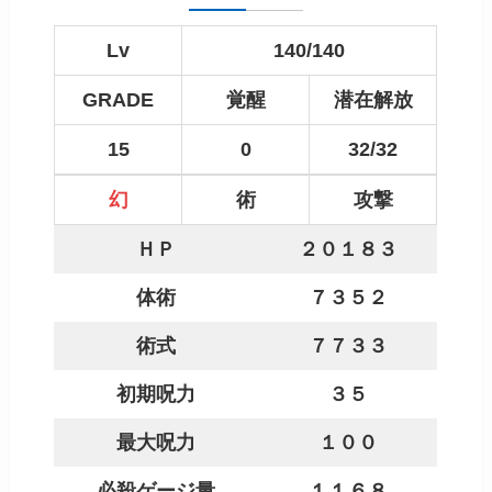
Lv
140/140
GRADE
覚醒
潜在解放
15
0
32/32
幻
術
攻撃
ＨＰ
２０１８３
体術
７３５２
術式
７７３３
初期呪力
３５
最大呪力
１００
必殺ゲージ量
１１６８