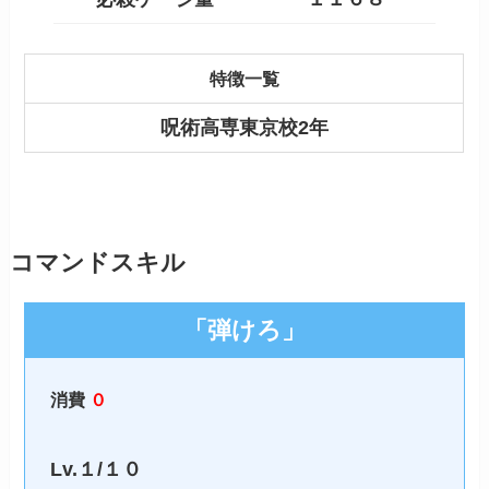
特徴一覧
呪術高専東京校2年
コマンドスキル
「弾けろ」
消費
０
Lv.１/１０