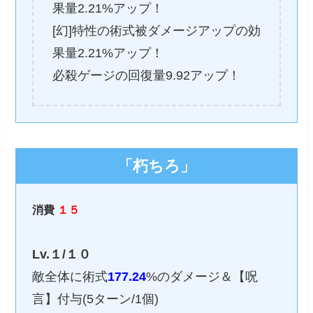
果量2.21%アップ！
[幻]特性の術式被ダメージアップの効
果量2.21%アップ！
必殺ゲージの回復量9.92アップ！
「朽ちろ」
消費
１５
Lv.１/１０
敵全体に術式
177.24
%のダメージ＆【呪
言】付与(5ターン/1個)