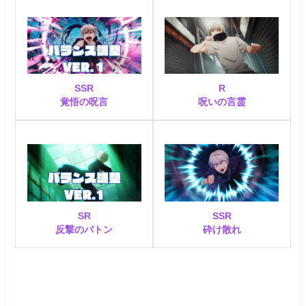
SSR
R
覚悟の呪言
呪いの言霊
SR
SSR
反撃のバトン
砕け散れ