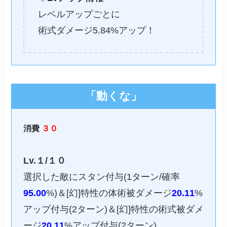
レベルアップごとに
術式ダメージ5.84%アップ！
「動くな」
消費
３０
Lv.１/１０
選択した敵にスタン付与(1ターン/確率
95.00
%)＆[幻]特性の体術被ダメージ
20.11
%
アップ付与(2ターン)＆[幻]特性の術式被ダメ
ージ
20.11
%アップ付与(2ターン)