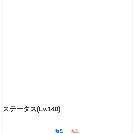
ステータス(Lv.140)
無凸
完凸