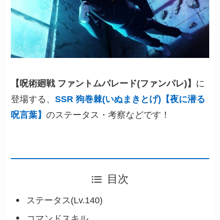
【呪術廻戦 ファントムパレード(ファンパレ)】
に
登場する、
SSR 狗巻棘(いぬまきとげ)【夜に潜る
呪言葉】
のステータス・考察などです！
目次
ステータス(Lv.140)
コマンドスキル