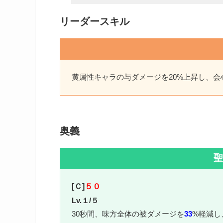
リーダースキル
黄属性キャラの与ダメージを20%上昇し、会
奥義
聖
[Ｃ]
５０
Lv.１/５
30秒間、味方全体の被ダメージを
33
%軽減し