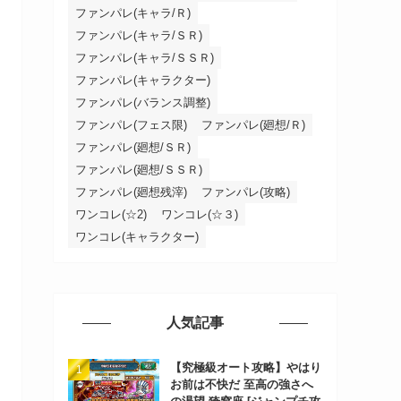
ファンパレ(キャラ/Ｒ)
ファンパレ(キャラ/ＳＲ)
ファンパレ(キャラ/ＳＳＲ)
ファンパレ(キャラクター)
ファンパレ(バランス調整)
ファンパレ(フェス限)
ファンパレ(廻想/Ｒ)
ファンパレ(廻想/ＳＲ)
ファンパレ(廻想/ＳＳＲ)
ファンパレ(廻想残滓)
ファンパレ(攻略)
ワンコレ(☆2)
ワンコレ(☆３)
ワンコレ(キャラクター)
人気記事
【究極級オート攻略】やはり
お前は不快だ 至高の強さへ