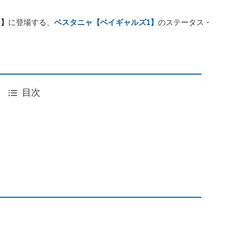
)】
に登場する、
ベスタニャ【ベイギャルズ1】
のステータス・
目次