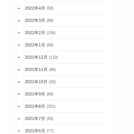
2022年4月
(58)
2022年3月
(89)
2022年2月
(136)
2022年1月
(99)
2021年12月
(119)
2021年11月
(46)
2021年10月
(26)
2021年9月
(89)
2021年8月
(201)
2021年7月
(83)
2021年6月
(77)