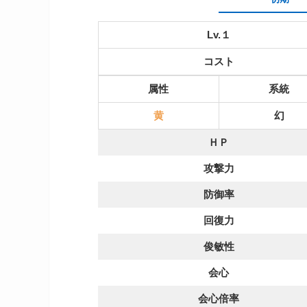
Lv.１
コスト
属性
系統
黄
幻
ＨＰ
攻撃力
防御率
回復力
俊敏性
会心
会心倍率