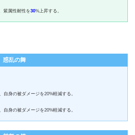
、紫属性耐性を
30
%上昇する。
惑乱の舞
、自身の被ダメージを20%軽減する。
、自身の被ダメージを20%軽減する。