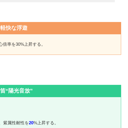
軽快な浮遊
心倍率を30%上昇する。
笛“陽光音放”
、紫属性耐性を
20
%上昇する。