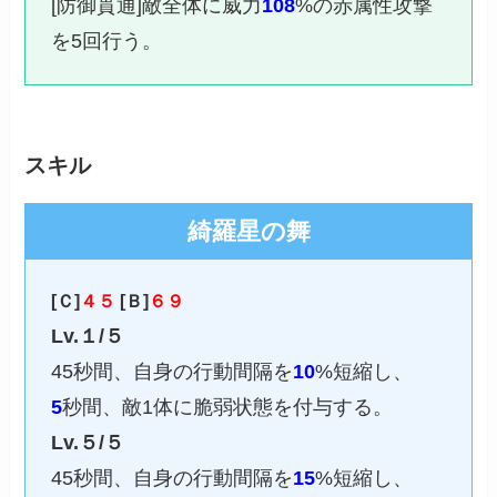
[防御貫通]敵全体に威力
108
%の赤属性攻撃
を5回行う。
スキル
綺羅星の舞
[Ｃ]
４５
[Ｂ]
６９
Lv.１/５
45秒間、自身の行動間隔を
10
%短縮し、
5
秒間、敵1体に脆弱状態を付与する。
Lv.５/５
45秒間、自身の行動間隔を
15
%短縮し、