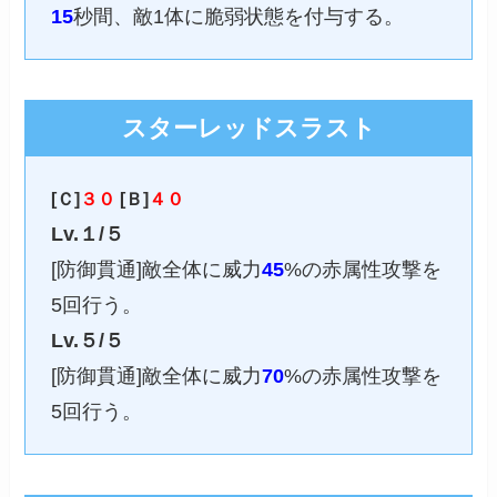
15
秒間、敵1体に脆弱状態を付与する。
スターレッドスラスト
[Ｃ]
３０
[Ｂ]
４０
Lv.１/５
[防御貫通]敵全体に威力
45
%の赤属性攻撃を
5回行う。
Lv.５/５
[防御貫通]敵全体に威力
70
%の赤属性攻撃を
5回行う。