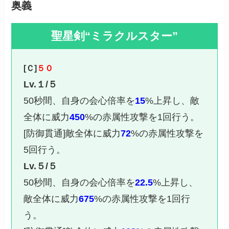
奥義
聖星剣“ミラクルスター”
[Ｃ]
５０
Lv.１/５
50秒間、自身の会心倍率を
15
%上昇し、敵
全体に威力
450
%の赤属性攻撃を1回行う。
[防御貫通]敵全体に威力
72
%の赤属性攻撃を
5回行う。
Lv.５/５
50秒間、自身の会心倍率を
22.5
%上昇し、
敵全体に威力
675
%の赤属性攻撃を1回行
う。