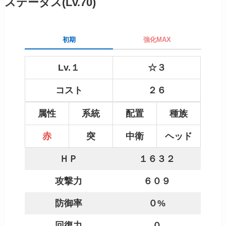
ステータス(Lv.70)
初期
強化MAX
Lv.１
☆３
コスト
２６
属性
系統
配置
種族
赤
突
中衛
ヘッド
ＨＰ
１６３２
攻撃力
６０９
防御率
０%
回復力
０