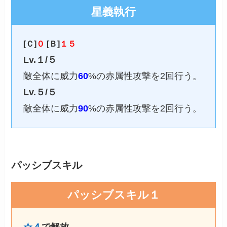
星義執行
[Ｃ]
０
[Ｂ]
１５
Lv.１/５
敵全体に威力
60
%の赤属性攻撃を2回行う。
Lv.５/５
敵全体に威力
90
%の赤属性攻撃を2回行う。
パッシブスキル
パッシブスキル１
☆４
で解放