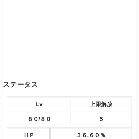
ステータス
Lv
上限解放
８０/８０
５
ＨＰ
３６.６０％