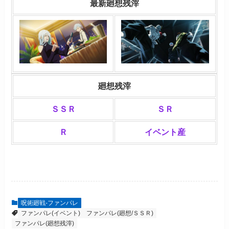
最新
廻想残滓
廻想残滓
ＳＳＲ
ＳＲ
Ｒ
イベント産
呪術廻戦-ファンパレ
ファンパレ(イベント)
ファンパレ(廻想/ＳＳＲ)
ファンパレ(廻想残滓)