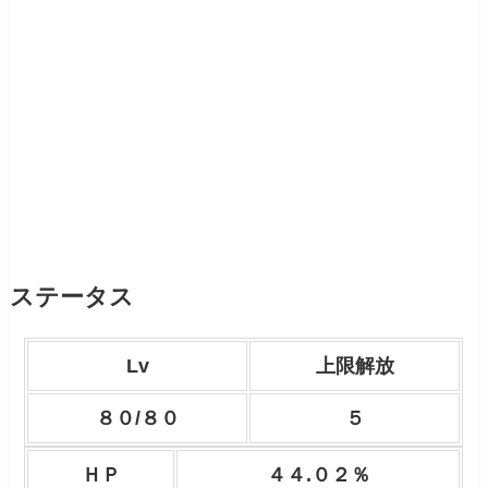
ステータス
Lv
上限解放
８０/８０
５
ＨＰ
４４.０２％