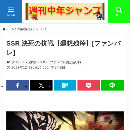
MENU
BTN
ホーム
呪術廻戦-ファンパレ
SSR 決死の抗戦【廻想残滓】[ファンパ
レ]
ファンパレ(廻想/ＳＳＲ)
ファンパレ(廻想残滓)
2023年12月30日
2024年1月8日