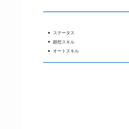
ステータス
廻想スキル
オートスキル