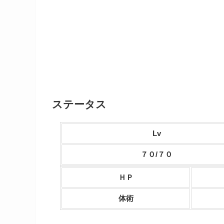
ステータス
Lv
７０/７０
ＨＰ
体術