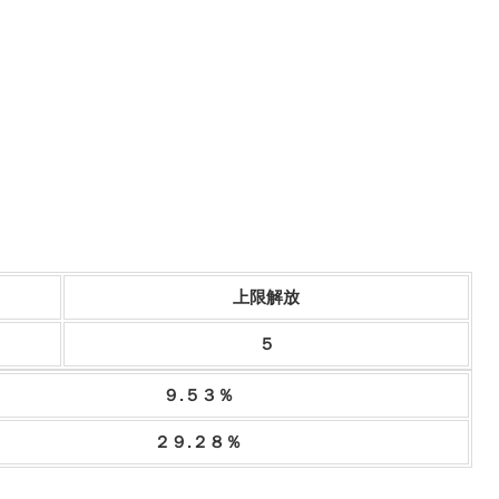
上限解放
５
９.５３％
２９.２８％