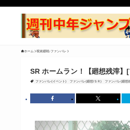
ホーム
呪術廻戦-ファンパレ
SR ホームラン！【廻想残滓】[
ファンパレ(イベント)
ファンパレ(廻想/ＳＲ)
ファンパレ(廻想