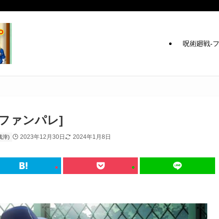
呪術廻戦-
ファンパレ]
2023年12月30日
2024年1月8日
残滓)