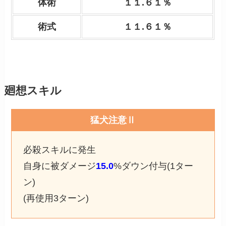
体術
１１.６１％
術式
１１.６１％
廻想スキル
猛犬注意Ⅱ
必殺スキルに発生
自身に被ダメージ
15.0
%ダウン付与(1ター
ン)
(再使用3ターン)