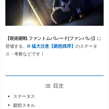
【呪術廻戦 ファントムパレード(ファンパレ)】
に
登場する、
R 猛犬注意【廻想残滓】
のステータ
ス・考察などです！
目次
ステータス
廻想スキル