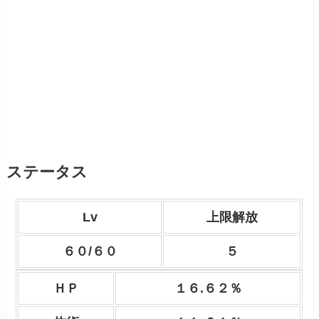
ステータス
Lv
上限解放
６０/６０
５
ＨＰ
１６.６２％