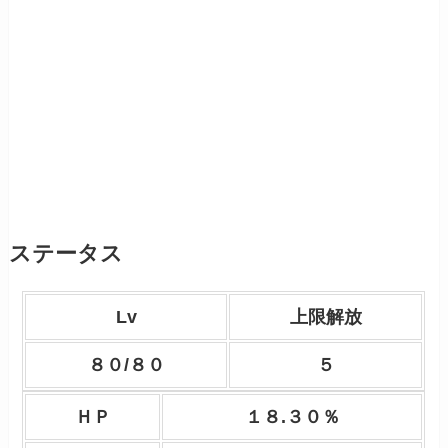
ステータス
Lv
上限解放
８０/８０
５
ＨＰ
１８.３０％