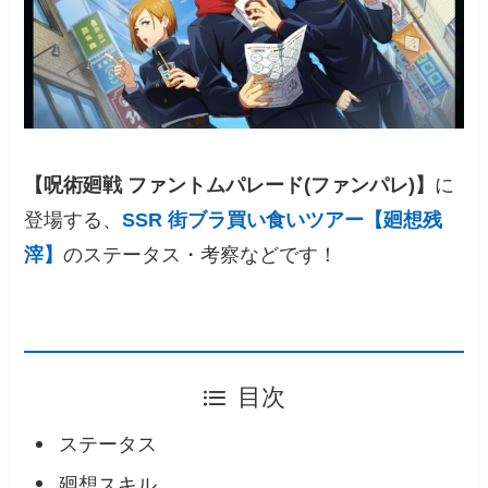
【呪術廻戦 ファントムパレード(ファンパレ)】
に
登場する、
SSR 街ブラ買い食いツアー【廻想残
滓】
のステータス・考察などです！
目次
ステータス
廻想スキル