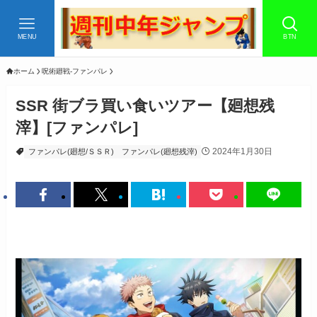
MENU
BTN
ホーム
呪術廻戦-ファンパレ
SSR 街ブラ買い食いツアー【廻想残
滓】[ファンパレ]
2024年1月30日
ファンパレ(廻想/ＳＳＲ)
ファンパレ(廻想残滓)