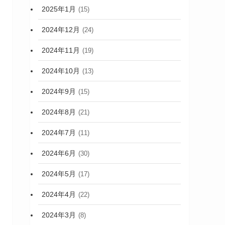
2025年1月
(15)
2024年12月
(24)
2024年11月
(19)
2024年10月
(13)
2024年9月
(15)
2024年8月
(21)
2024年7月
(11)
2024年6月
(30)
2024年5月
(17)
2024年4月
(22)
2024年3月
(8)