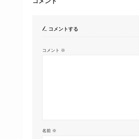
コメント
コメントする
コメント
※
名前
※