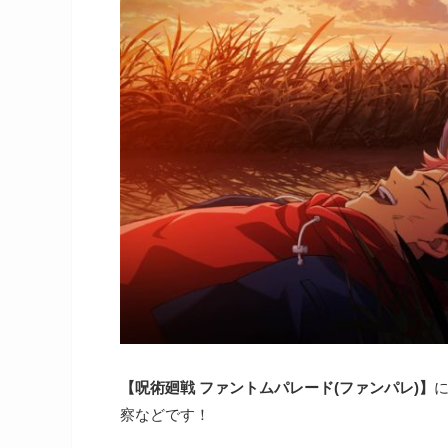
【呪術廻戦 ファントムパレード(ファンパレ)】
察などです！