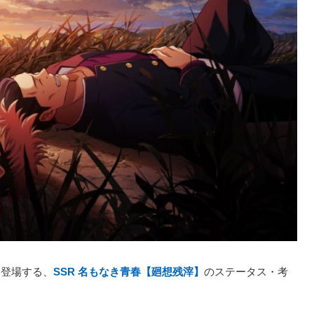
に登場する、
SSR 名もなき青春【廻想残滓】
のステータス・考