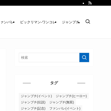
ファンパレ
ビックリマン-ワンコレ
ジャンプチ
タグ
ジャンプチ(イベント)
ジャンプチ(ヒーロー)
ジャンプチ(伝説)
ジャンプチ(無双)
ジャンプチ(記念)
ファンパレ(イベント)