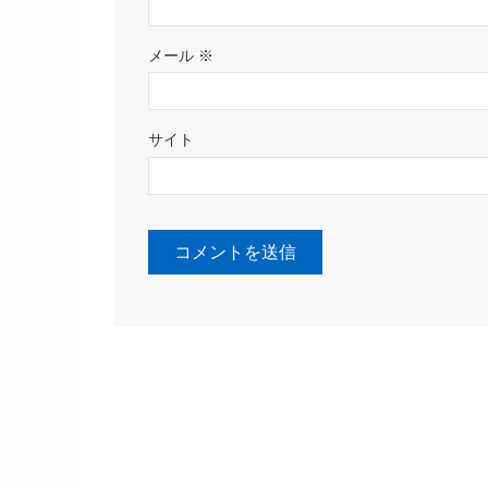
メール
※
サイト