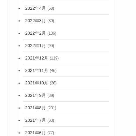
2022年4月
(58)
2022年3月
(89)
2022年2月
(136)
2022年1月
(99)
2021年12月
(119)
2021年11月
(46)
2021年10月
(26)
2021年9月
(89)
2021年8月
(201)
2021年7月
(83)
2021年6月
(77)