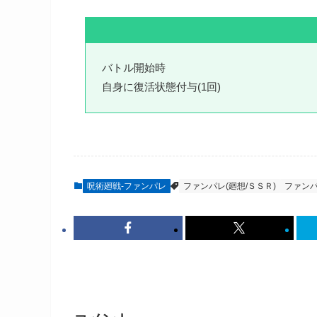
バトル開始時
自身に復活状態付与(1回)
呪術廻戦-ファンパレ
ファンパレ(廻想/ＳＳＲ)
ファンパ