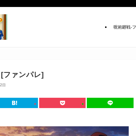
呪術廻戦-
[ファンパレ]
12日