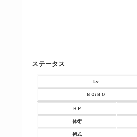
ステータス
Lv
８０/８０
ＨＰ
体術
術式