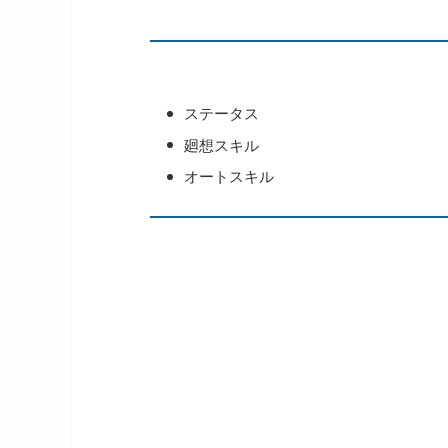
ステータス
廻想スキル
オートスキル