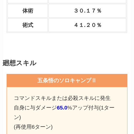
体術
３０.１７％
術式
４１.２０％
廻想スキル
五条悟のソロキャンプⅡ
コマンドスキルまたは必殺スキルに発生
自身に与ダメージ
65.0
%アップ付与(1ター
ン)
(再使用6ターン)