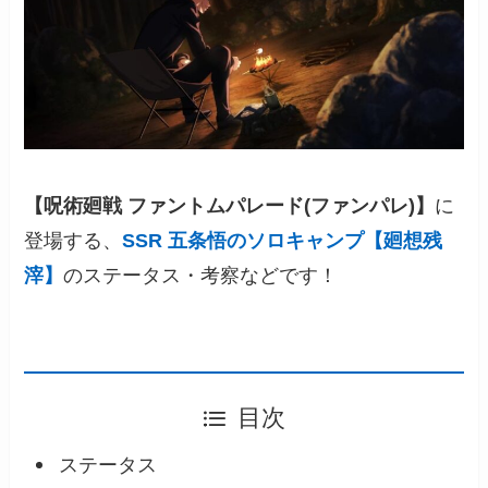
【呪術廻戦 ファントムパレード(ファンパレ)】
に
登場する、
SSR 五条悟のソロキャンプ【廻想残
滓】
のステータス・考察などです！
目次
ステータス