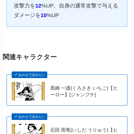
攻撃力を
12
%UP、自身の通常攻撃で与える
ダメージを
10
%UP
関連キャラクター
あわせて読みたい
黒崎 一護(くろさき いちご)【ヒ
ーロー】[ジャンプチ]
あわせて読みたい
石田 雨竜(いしだ うりゅう)【ヒ