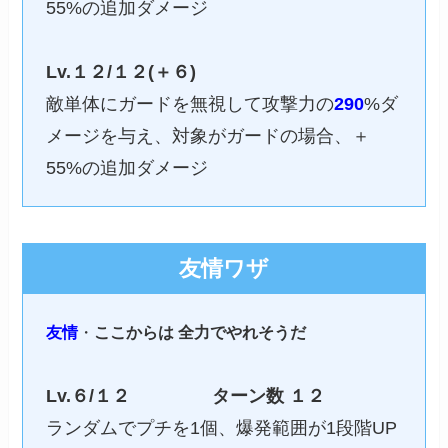
55%の追加ダメージ
Lv.１２/１２(＋６)
敵単体にガードを無視して攻撃力の
290
%ダ
メージを与え、対象がガードの場合、＋
55%の追加ダメージ
友情ワザ
友情
・
ここからは 全力でやれそうだ
Lv.６/１２
ターン数
１２
ランダムでプチを1個、爆発範囲が1段階UP