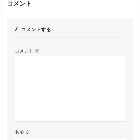
コメント
コメントする
コメント
※
名前
※