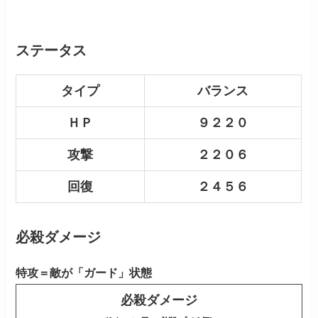
ステータス
タイプ
バランス
ＨＰ
９２２０
攻撃
２２０６
回復
２４５６
必殺ダメージ
特攻＝敵が「ガード」状態
必殺ダメージ