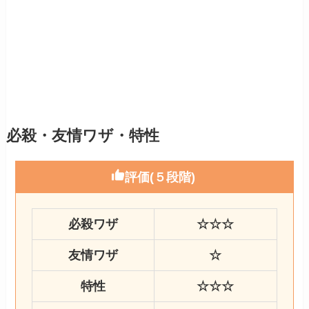
必殺・友情ワザ・特性
評価(５段階)
必殺ワザ
☆☆☆
友情ワザ
☆
特性
☆☆☆