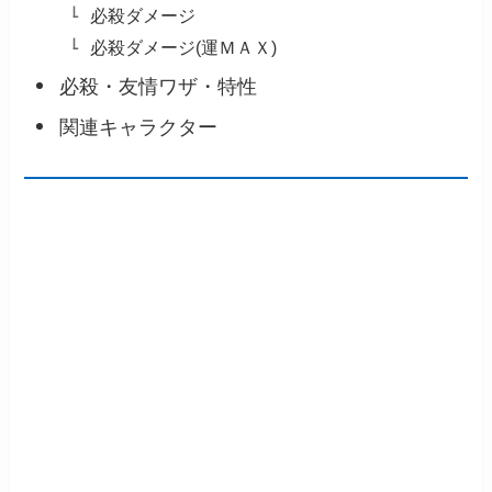
必殺ダメージ
必殺ダメージ(運ＭＡＸ)
必殺・友情ワザ・特性
関連キャラクター