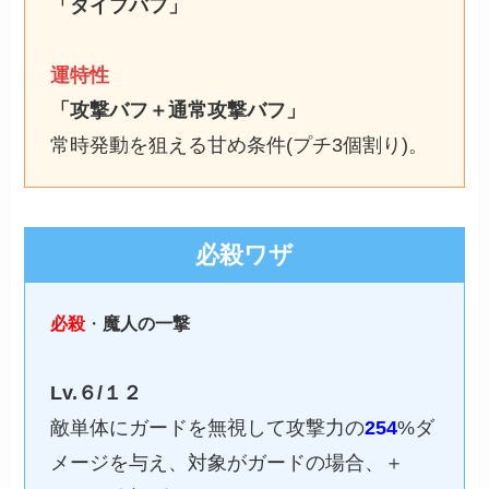
「タイプバフ」
運特性
「攻撃バフ＋通常攻撃バフ」
常時発動を狙える甘め条件(プチ3個割り)。
必殺ワザ
必殺
・
魔人の一撃
Lv.６/１２
敵単体にガードを無視して攻撃力の
254
%ダ
メージを与え、対象がガードの場合、＋