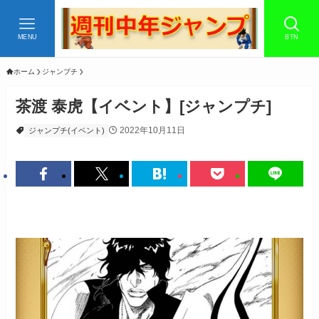
MENU
BTN
ホーム
ジャンプチ
茶渡 泰虎【イベント】[ジャンプチ]
2022年10月11日
ジャンプチ(イベント)