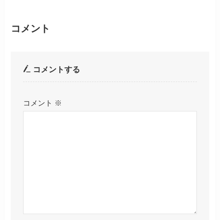
コメント
コメントする
コメント
※