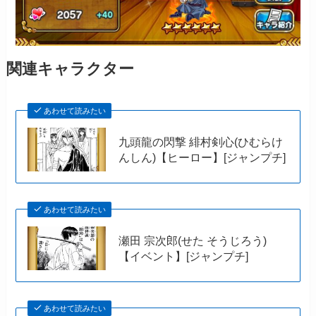
関連キャラクター
あわせて読みたい
九頭龍の閃撃 緋村剣心(ひむらけ
んしん)【ヒーロー】[ジャンプチ]
あわせて読みたい
瀬田 宗次郎(せた そうじろう)
【イベント】[ジャンプチ]
あわせて読みたい