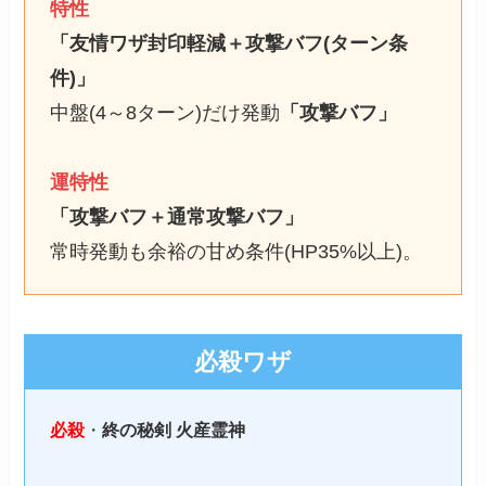
特性
「友情ワザ封印軽減＋攻撃バフ(ターン条
件)」
中盤(4～8ターン)だけ発動
「攻撃バフ」
運特性
「攻撃バフ＋通常攻撃バフ」
常時発動も余裕の甘め条件(HP35%以上)。
必殺ワザ
必殺
・
終の秘剣 火産霊神