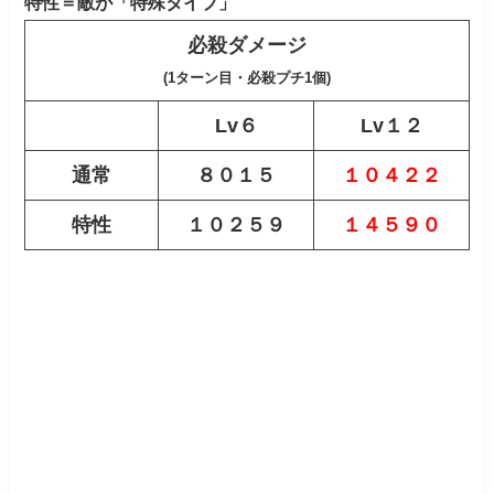
特性＝敵が「特殊タイプ」
必殺ダメージ
(1ターン目・必殺プチ1個)
Lv６
Lv１２
通常
８０１５
１０４２２
特性
１０２５９
１４５９０