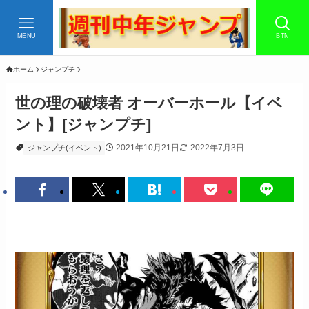
MENU
BTN
ホーム
ジャンプチ
世の理の破壊者 オーバーホール【イベ
ント】[ジャンプチ]
2021年10月21日
2022年7月3日
ジャンプチ(イベント)