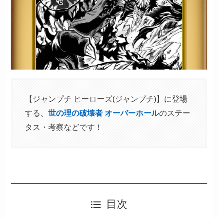
【ジャンプチ ヒーローズ(ジャンプチ)】に登場
する、
世の理の破壊者 オーバーホール
のステー
タス・考察などです！
目次