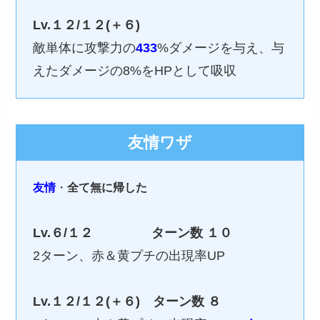
Lv.１２/１２(＋６)
敵単体に攻撃力の
433
%ダメージを与え、与
えたダメージの8%をHPとして吸収
友情ワザ
友情
・
全て無に帰した
Lv.６/１２
ターン数
１０
2ターン、赤＆黄プチの出現率UP
Lv.１２/１２(＋６)
ターン数 ８