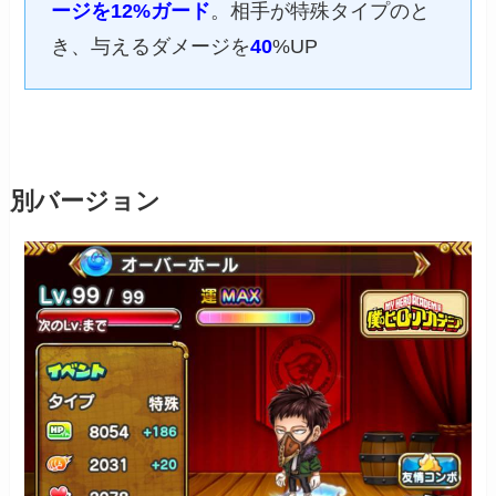
ージを12%ガード
。相手が特殊タイプのと
き、与えるダメージを
40
%UP
別バージョン