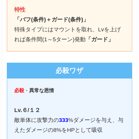
特性
「バフ(条件)＋ガード(条件)」
特殊タイプにはマウントを取れ、Lvを上げ
れば条件間(1～5ターン)発動
「ガード」
必殺ワザ
必殺
・
異常な恩情
Lv.６/１２
敵単体に攻撃力の
333
%ダメージを与え、与
えたダメージの8%をHPとして吸収