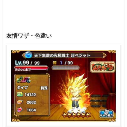
友情ワザ・色違い