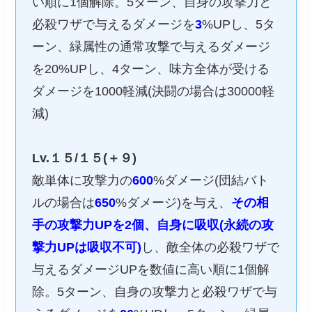
い順に1個解除。5ターン、自身の攻撃力と
必殺ワザで与えるダメージを
3
%UPし、5タ
ーン、緑属性の通常攻撃で与えるダメージ
を20%UPし、4ターン、味方全体が受ける
ダメージを1000軽減(決闘の場合は30000軽
減)
Lv.１５/１５(＋９)
敵単体に攻撃力の
600
%ダメージ(団結バト
ルの場合は
650
%ダメージ)を与え、
その相
手の
攻撃力UPを2個、自身に吸収(永続の攻
撃力UPは吸収不可)
し、敵全体の必殺ワザで
与えるダメージUPを数値に高い順に1個解
除。5ターン、自身の攻撃力と必殺ワザで与