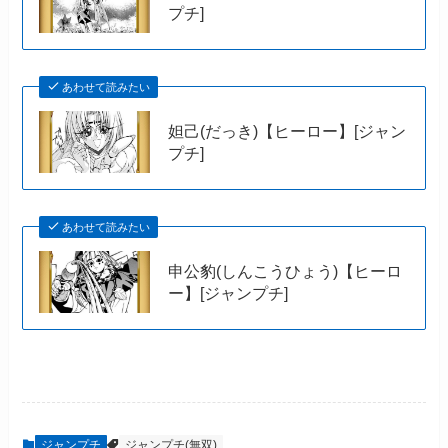
プチ]
あわせて読みたい
妲己(だっき)【ヒーロー】[ジャン
プチ]
あわせて読みたい
申公豹(しんこうひょう)【ヒーロ
ー】[ジャンプチ]
ジャンプチ
ジャンプチ(無双)