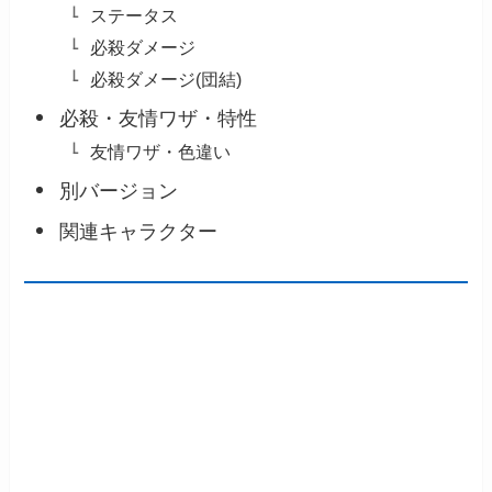
ステータス
必殺ダメージ
必殺ダメージ(団結)
必殺・友情ワザ・特性
友情ワザ・色違い
別バージョン
関連キャラクター