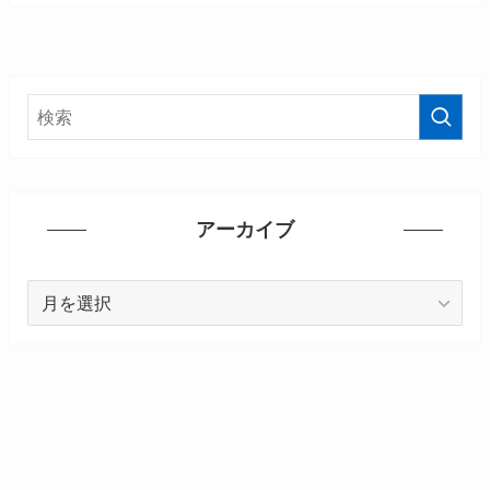
アーカイブ
ア
ー
カ
イ
ブ