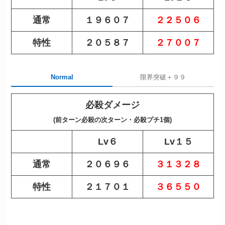
通常
１９６０７
２２５０６
特性
２０５８７
２７００７
Normal
限界突破＋９９
必殺ダメージ
(前ターン必殺の次ターン・必殺プチ1個)
Lv６
Lv１５
通常
２０６９６
３１３２８
特性
２１７０１
３６５５０