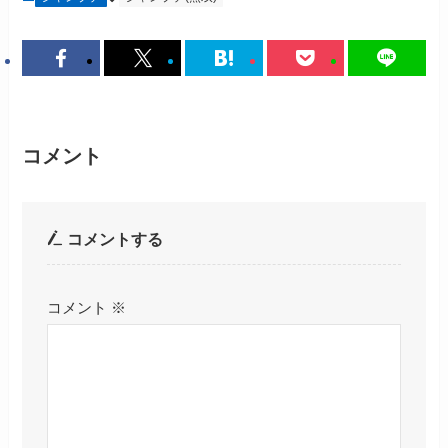
コメント
コメントする
コメント
※