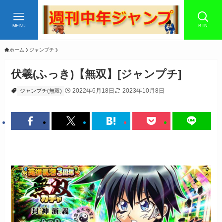
MENU
BTN
ホーム
ジャンプチ
伏羲(ふっき)【無双】[ジャンプチ]
2022年6月18日
2023年10月8日
ジャンプチ(無双)