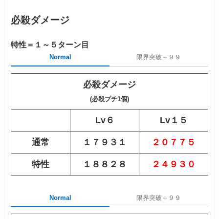
必殺ダメージ
特性＝１～５ターン目
Normal
限界突破＋９９
必殺ダメージ
(必殺プチ1個)
Lv６
Lv１５
通常
１７９３１
２０７７５
特性
１８８２８
２４９３０
Normal
限界突破＋９９