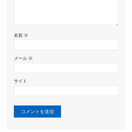
名前
※
メール
※
サイト