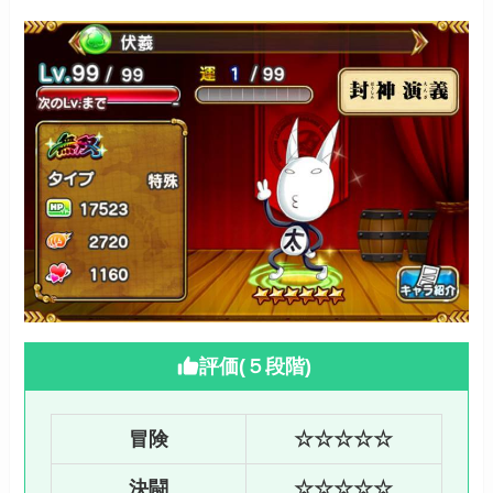
評価(５段階)
冒険
☆☆☆☆☆
決闘
☆☆☆☆☆