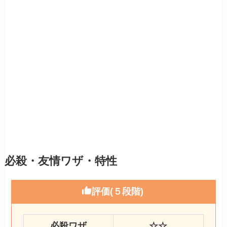
必殺・友情ワザ・特性
評価(５段階)
必殺ワザ
☆☆