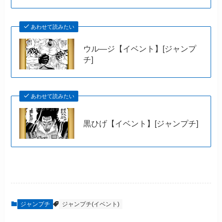
あわせて読みたい
ウル―ジ【イベント】[ジャンプ
チ]
あわせて読みたい
黒ひげ【イベント】[ジャンプチ]
ジャンプチ
ジャンプチ(イベント)