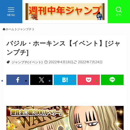
MENU
BTN
ホーム
ジャンプチ
バジル・ホーキンス【イベント】[ジャ
ンプチ]
2022年4月16日
2022年7月24日
ジャンプチ(イベント)