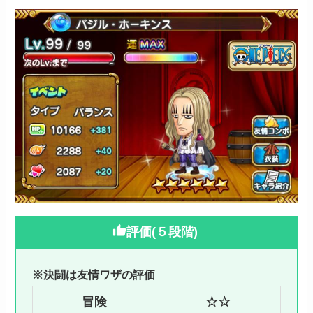
評価(５段階)
※決闘は友情ワザの評価
冒険
☆☆