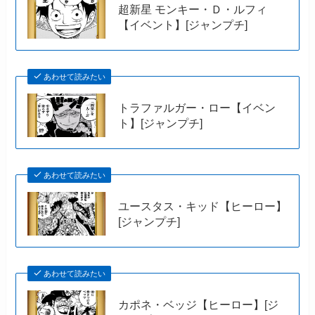
超新星 モンキー・Ｄ・ルフィ
【イベント】[ジャンプチ]
あわせて読みたい
トラファルガー・ロー【イベン
ト】[ジャンプチ]
あわせて読みたい
ユースタス・キッド【ヒーロー】
[ジャンプチ]
あわせて読みたい
カポネ・ベッジ【ヒーロー】[ジ