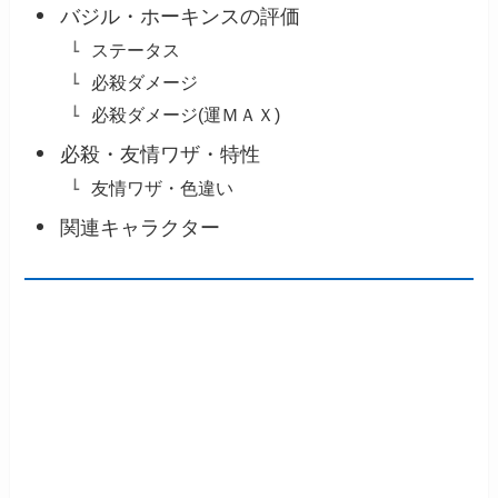
バジル・ホーキンスの評価
ステータス
必殺ダメージ
必殺ダメージ(運ＭＡＸ)
必殺・友情ワザ・特性
友情ワザ・色違い
関連キャラクター