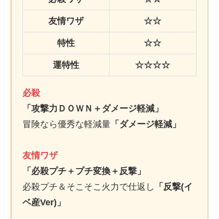
友情ワザ
☆☆
特性
☆☆
運特性
☆☆☆☆
必殺
「攻撃力ＤＯＷＮ＋ダメージ軽減」
冒険なら優秀な軽減量
「ダメージ軽減」
友情ワザ
「必殺プチ＋プチ変換＋反撃」
必殺プチ＆そこそこ火力で仕返し
「反撃(イ
ベ産Ver)」