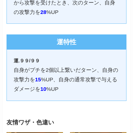
から攻撃を受けたとき、次のターン、自身
の攻撃力を
28
%UP
運特性
運.９９/９９
自身がプチを2個以上繋いだターン、自身の
攻撃力を
15
%UP、自身の通常攻撃で与える
ダメージを
10
%UP
友情ワザ・色違い