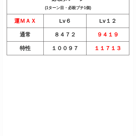
(1ターン目・必殺プチ1個)
運ＭＡＸ
Lv６
Lv１２
通常
８４７２
９４１９
特性
１００９７
１１７１３