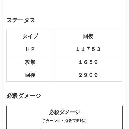
ステータス
タイプ
回復
ＨＰ
１１７５３
攻撃
１６５９
回復
２９０９
必殺ダメージ
必殺ダメージ
(1ターン目・必殺プチ1個)