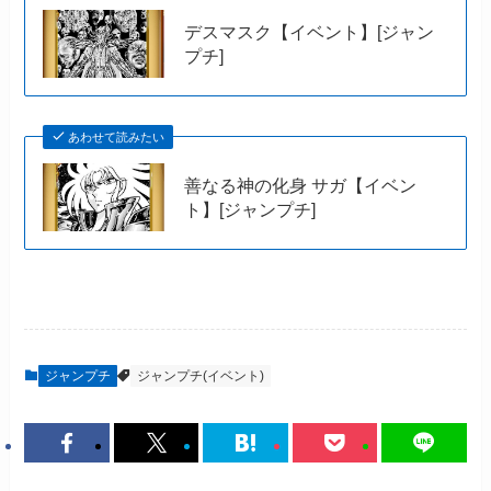
デスマスク【イベント】[ジャン
プチ]
あわせて読みたい
善なる神の化身 サガ【イベン
ト】[ジャンプチ]
ジャンプチ
ジャンプチ(イベント)