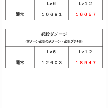
Lv６
Lv１２
通常
１０６８１
１６０５７
必殺ダメージ
(前ターン必殺の次ターン・必殺プチ1個)
Lv６
Lv１２
通常
１２６０３
１８９４７