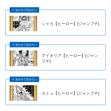
あわせて読みたい
シャカ【ヒーロー】[ジャンプチ]
あわせて読みたい
アイオリア【ヒーロー】[ジャン
プチ]
あわせて読みたい
カミュ【ヒーロー】[ジャンプチ]