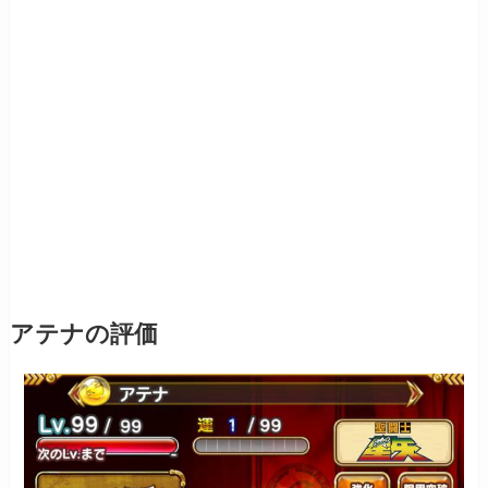
アテナの評価