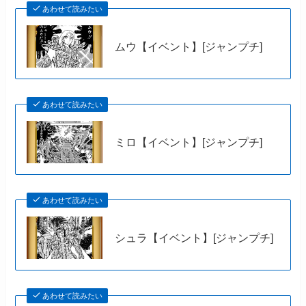
あわせて読みたい
ムウ【イベント】[ジャンプチ]
あわせて読みたい
ミロ【イベント】[ジャンプチ]
あわせて読みたい
シュラ【イベント】[ジャンプチ]
あわせて読みたい