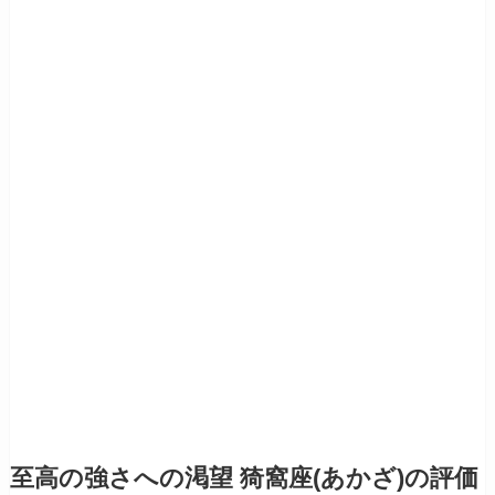
至高の強さへの渇望 猗窩座(あかざ)の評価