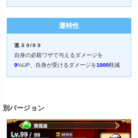
運特性
運.９９/９９
自身の必殺ワザで与えるダメージを
9
%UP、自身が受けるダメージを
1000
軽減
別バージョン