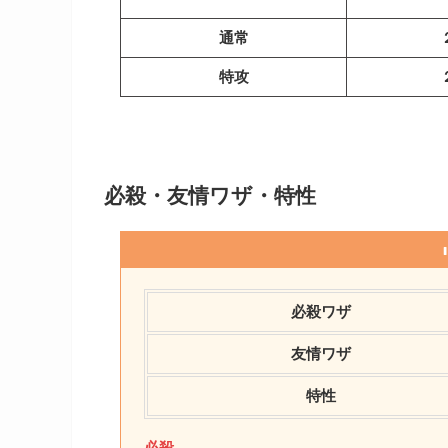
通常
特攻
必殺・友情ワザ・特性
必殺ワザ
友情ワザ
特性
必殺