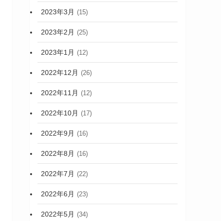
2023年3月
(15)
2023年2月
(25)
2023年1月
(12)
2022年12月
(26)
2022年11月
(12)
2022年10月
(17)
2022年9月
(16)
2022年8月
(16)
2022年7月
(22)
2022年6月
(23)
2022年5月
(34)