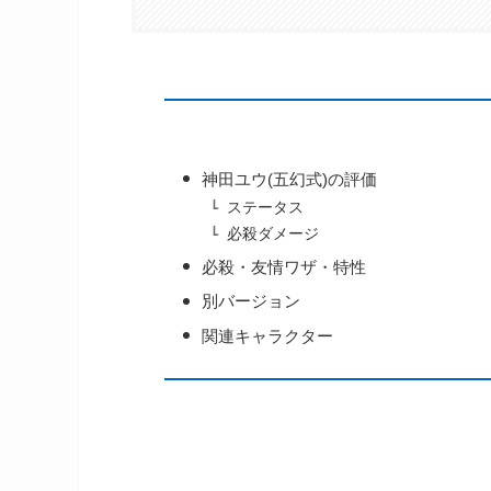
神田ユウ(五幻式)の評価
ステータス
必殺ダメージ
必殺・友情ワザ・特性
別バージョン
関連キャラクター