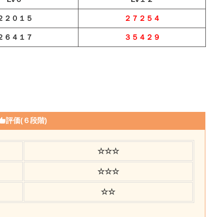
２２０１５
２７２５４
２６４１７
３５４２９
評価(６段階)
☆☆☆
☆☆☆
☆☆