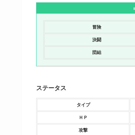
冒険
決闘
団結
ステータス
タイプ
ＨＰ
攻撃