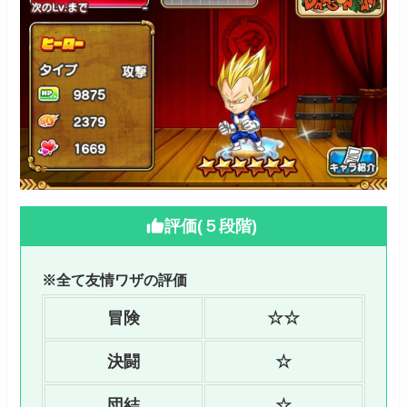
評価(５段階)
※全て友情ワザの評価
冒険
☆☆
決闘
☆
団結
☆