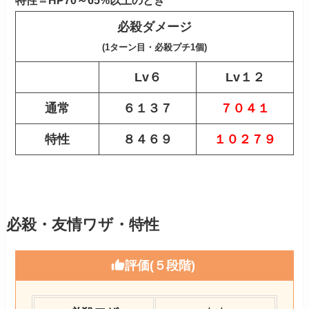
特性＝HP70～65%以上のとき
必殺ダメージ
(1ターン目・必殺プチ1個)
Lv６
Lv１２
通常
６１３７
７０４１
特性
８４６９
１０２７９
必殺・友情ワザ・特性
評価(５段階)