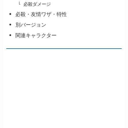
必殺ダメージ
必殺・友情ワザ・特性
別バージョン
関連キャラクター