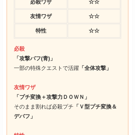
必殺ワザ
☆☆
友情ワザ
☆☆
特性
☆☆
必殺
「攻撃バフ(青)」
一部の特殊クエストで活躍
「全体攻撃」
友情ワザ
「プチ変換＋攻撃力ＤＯＷＮ」
そのまま割れば必殺プチ
「Ｖ型プチ変換＆
デバフ」