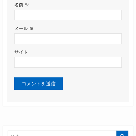
名前
※
メール
※
サイト