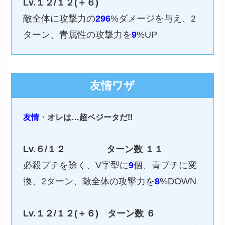
Lv.１２/１２(＋６)
敵全体に攻撃力の
296
%ダメージを与え、2
ターン、青属性の攻撃力を
9
%UP
友情ワザ
友情
・
オレは…超ベジータだ!!
Lv.６/１２
ターン数
１１
必殺プチを除く、V字型に
9
個、青プチに変
換、2ターン、敵全体の攻撃力を
8
%DOWN
Lv.１２/１２(＋６)
ターン数 ６