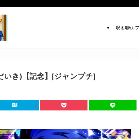
呪術廻戦-
だいき)【記念】[ジャンプチ]