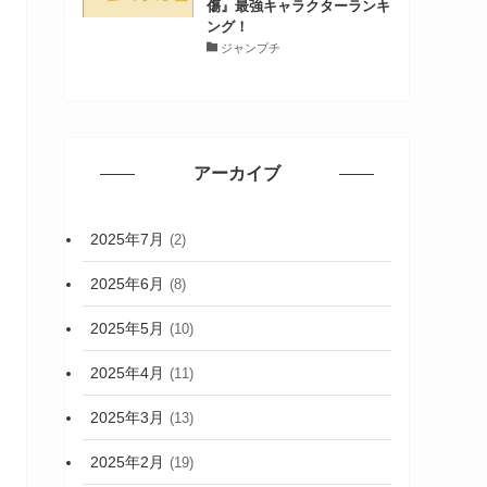
傷』最強キャラクターランキ
ング！
ジャンプチ
アーカイブ
2025年7月
(2)
2025年6月
(8)
2025年5月
(10)
2025年4月
(11)
2025年3月
(13)
2025年2月
(19)