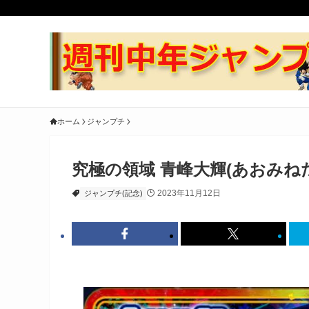
ホーム
ジャンプチ
究極の領域 青峰大輝(あおみね
2023年11月12日
ジャンプチ(記念)