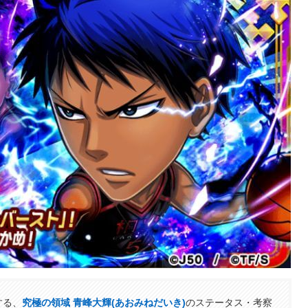
する、
究極の領域 青峰大輝(あおみねだいき)
のステータス・考察