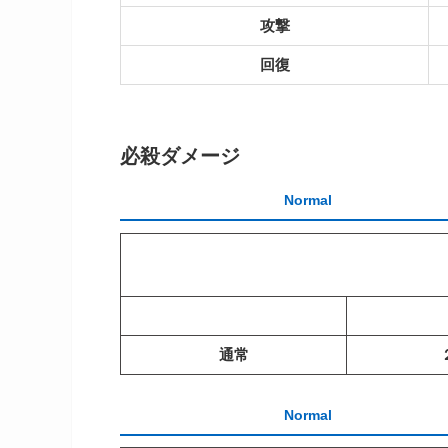
攻撃
回復
必殺ダメージ
Normal
通常
Normal