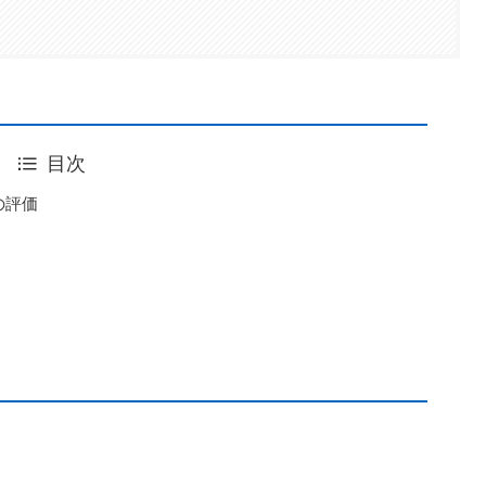
目次
の評価