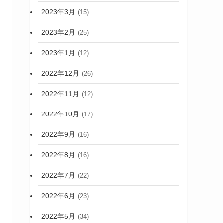
2023年3月
(15)
2023年2月
(25)
2023年1月
(12)
2022年12月
(26)
2022年11月
(12)
2022年10月
(17)
2022年9月
(16)
2022年8月
(16)
2022年7月
(22)
2022年6月
(23)
2022年5月
(34)