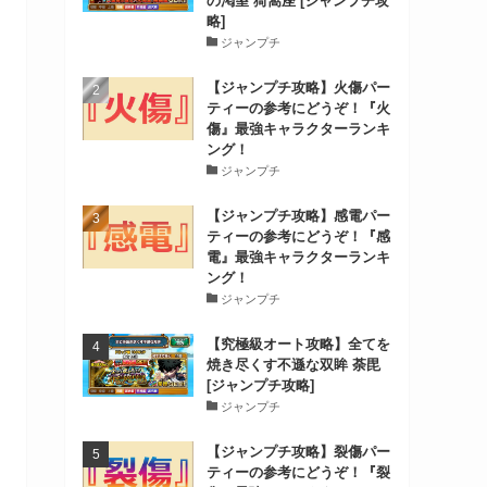
の渇望 猗窩座 [ジャンプチ攻
略]
ジャンプチ
【ジャンプチ攻略】火傷パー
ティーの参考にどうぞ！『火
傷』最強キャラクターランキ
ング！
ジャンプチ
【ジャンプチ攻略】感電パー
ティーの参考にどうぞ！『感
電』最強キャラクターランキ
ング！
ジャンプチ
【究極級オート攻略】全てを
焼き尽くす不遜な双眸 荼毘
[ジャンプチ攻略]
ジャンプチ
【ジャンプチ攻略】裂傷パー
ティーの参考にどうぞ！『裂