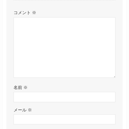
コメント
※
名前
※
メール
※