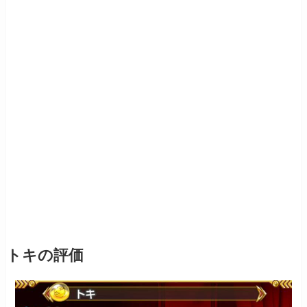
トキの評価