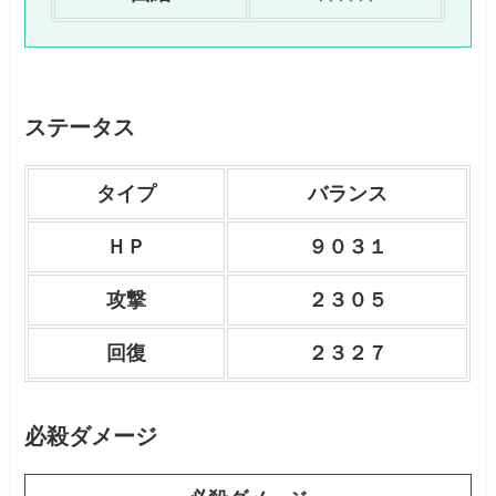
ステータス
タイプ
バランス
ＨＰ
９０３１
攻撃
２３０５
回復
２３２７
必殺ダメージ