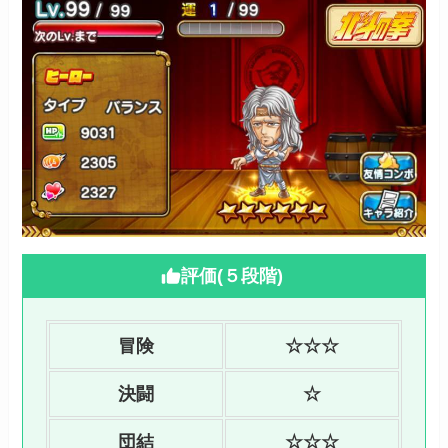
評価(５段階)
冒険
☆☆☆
決闘
☆
団結
☆☆☆