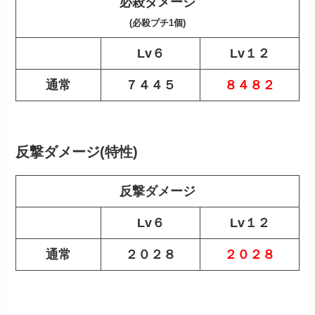
必殺ダメージ
(必殺プチ1個)
Lv６
Lv１２
通常
７４４５
８４８２
反撃ダメージ(特性)
反撃ダメージ
Lv６
Lv１２
通常
２０２８
２０２８