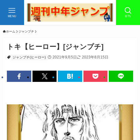
MENU
BTN
ホーム
ジャンプチ
トキ【ヒーロー】[ジャンプチ]
2021年9月5日
2023年8月15日
ジャンプチ(ヒーロー)