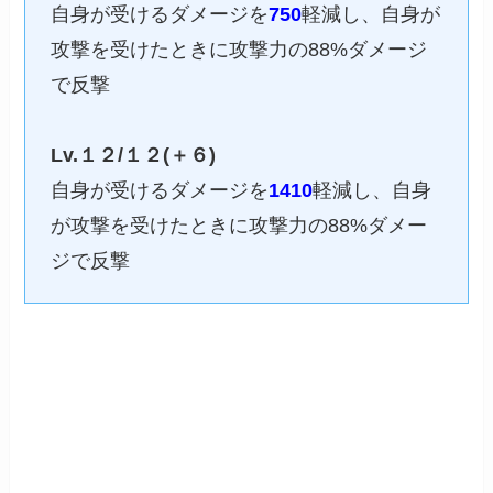
自身が受けるダメージを
750
軽減し、自身が
攻撃を受けたときに攻撃力の88%ダメージ
で反撃
Lv.１２/１２(＋６)
自身が受けるダメージを
1410
軽減し、自身
が攻撃を受けたときに攻撃力の88%ダメー
ジで反撃