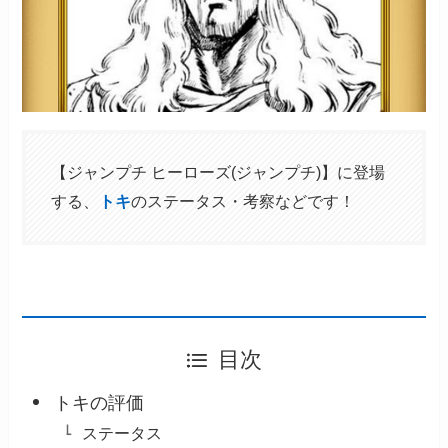
【ジャンプチ ヒーローズ(ジャンプチ)】に登場
する、
トキ
のステータス・考察などです！
目次
トキの評価
ステータス