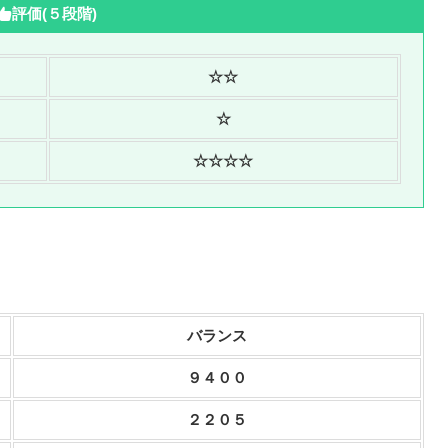
評価(５段階)
☆☆
☆
☆☆☆☆
バランス
９４００
２２０５