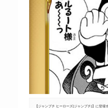
【ジャンプチ ヒーローズ(ジャンプチ)】に登場