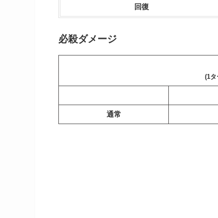
回復
必殺ダメージ
(1
通常