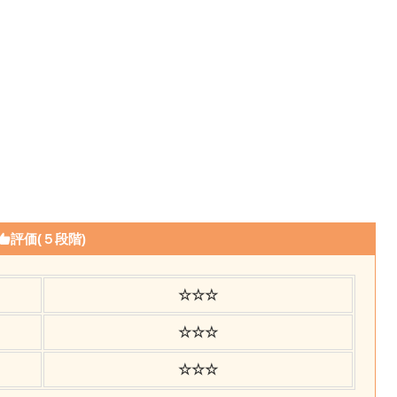
評価(５段階)
☆☆☆
☆☆☆
☆☆☆