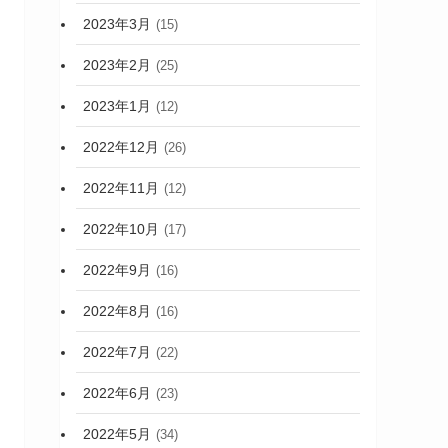
2023年3月
(15)
2023年2月
(25)
2023年1月
(12)
2022年12月
(26)
2022年11月
(12)
2022年10月
(17)
2022年9月
(16)
2022年8月
(16)
2022年7月
(22)
2022年6月
(23)
2022年5月
(34)