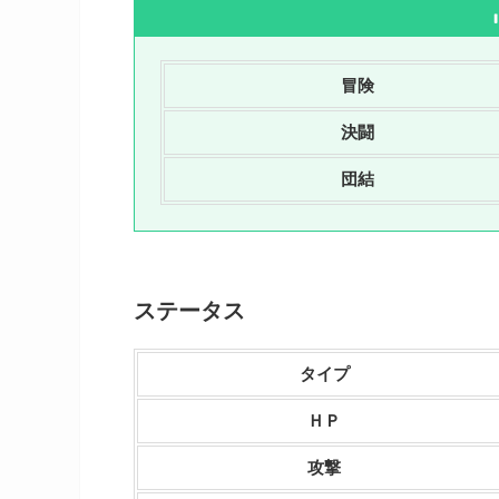
冒険
決闘
団結
ステータス
タイプ
ＨＰ
攻撃