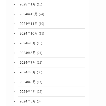
2025年1月
(15)
2024年12月
(24)
2024年11月
(19)
2024年10月
(13)
2024年9月
(15)
2024年8月
(21)
2024年7月
(11)
2024年6月
(30)
2024年5月
(17)
2024年4月
(22)
2024年3月
(8)