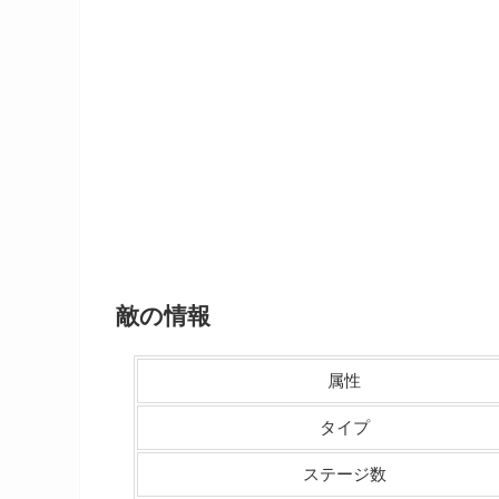
敵の情報
属性
タイプ
ステージ数