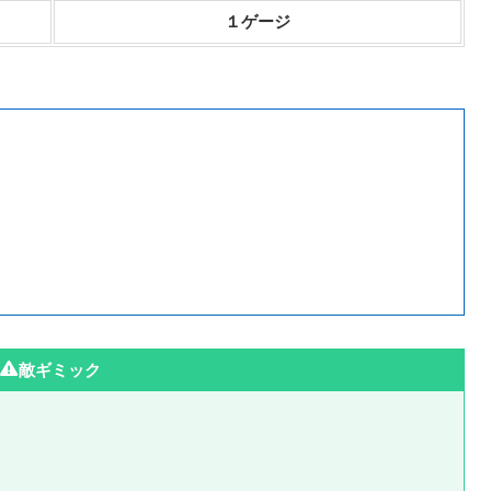
１ゲージ
敵ギミック