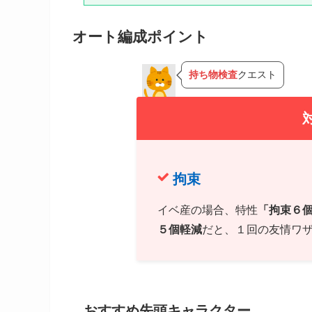
オート編成ポイント
持ち物検査
クエスト
拘束
イベ産の場合、特性
「拘束６
５個軽減
だと、１回の友情ワザ
おすすめ先頭キャラクター