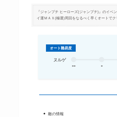
『ジャンプチ ヒーローズ(ジャンプチ)』のイベ
イ運ＭＡＸ(極運)周回をなるべく早くオートでク
オート難易度
ヌルゲ
⇦⇦
⇦
敵の情報