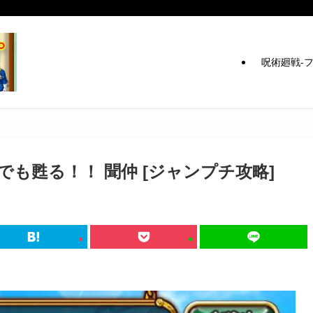
呪術廻戦-
も甦る！！ 聞仲 [ジャンプチ攻略]