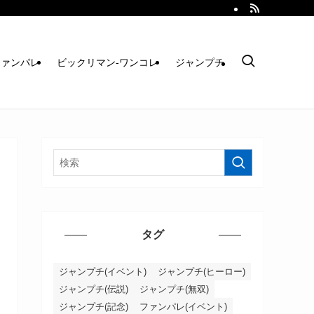
ファンパレ
ビックリマン-ワンコレ
ジャンプチ
タグ
ジャンプチ(イベント)
ジャンプチ(ヒーロー)
ジャンプチ(伝説)
ジャンプチ(無双)
ジャンプチ(記念)
ファンパレ(イベント)