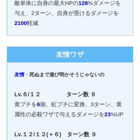
敵単体に自身の最大HPの
128
%ダメージを
与え、2ターン、自身が受けるダメージを
2100
軽減
友情ワザ
友情
・
死ぬまで遊び明かそうじゃないの
Lv.６/１２
ターン数
９
黄プチを
6
個、虹プチに変換、3ターン、黄
属性の必殺ワザで与えるダメージを
23
%UP
Lv.１２/１２(＋６)
ターン数 ９