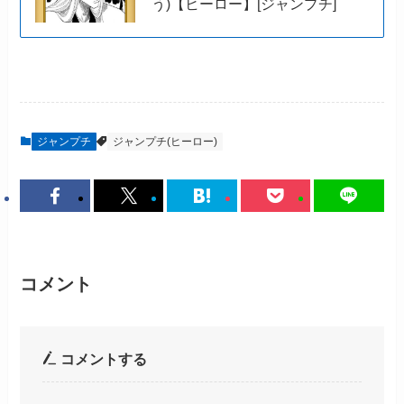
う)【ヒーロー】[ジャンプチ]
ジャンプチ
ジャンプチ(ヒーロー)
コメント
コメントする