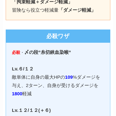
「拘束軽減＋ダメージ軽減」
冒険なら役立つ軽減量
「ダメージ軽減」
必殺ワザ
〆の段”糸切鋏血染喉”
必殺
・
Lv.６/１２
敵単体に自身の最大HPの
109
%ダメージを
与え、2ターン、自身が受けるダメージを
1800
軽減
Lv.１２/１２(＋６)