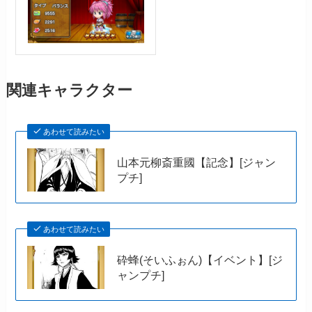
関連キャラクター
あわせて読みたい
山本元柳斎重國【記念】[ジャン
プチ]
あわせて読みたい
砕蜂(そいふぉん)【イベント】[ジ
ャンプチ]