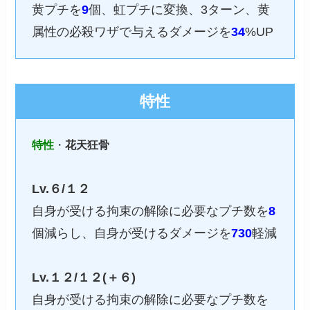
黄プチを
9
個、虹プチに変換、3ターン、黄
属性の必殺ワザで与えるダメージを
34
%UP
特性
特性
・
花天狂骨
Lv.６/１２
自身が受ける拘束の解除に必要なプチ数を
8
個減らし、自身が受けるダメージを
730
軽減
Lv.１２/１２(＋６)
自身が受ける拘束の解除に必要なプチ数を