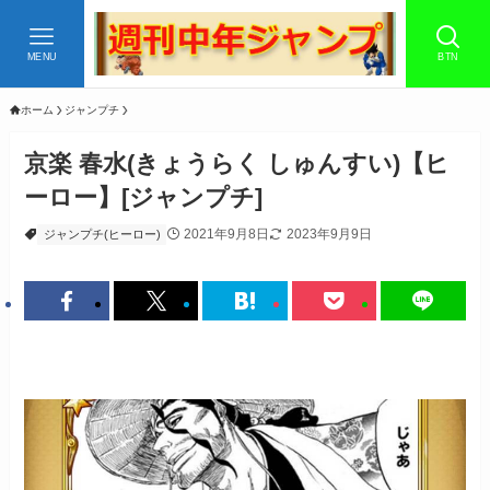
MENU
BTN
ホーム
ジャンプチ
京楽 春水(きょうらく しゅんすい)【ヒ
ーロー】[ジャンプチ]
2021年9月8日
2023年9月9日
ジャンプチ(ヒーロー)