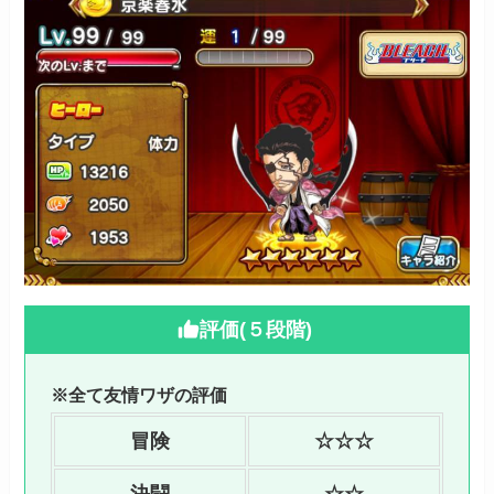
評価(５段階)
※全て友情ワザの評価
冒険
☆☆☆