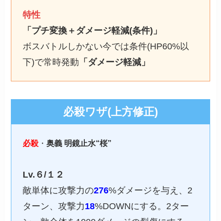
特性
「プチ変換＋ダメージ軽減(条件)」
ボスバトルしかない今では条件(HP60%以
下)で常時発動
「ダメージ軽減」
必殺ワザ(上方修正)
必殺
・
奥義 明鏡止水“桜”
Lv.６/１２
敵単体に攻撃力の
276
%ダメージを与え、2
ターン、攻撃力
18
%DOWNにする。2ター