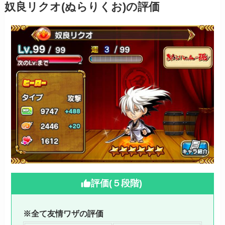
奴良リクオ(ぬらりくお)の評価
評価(５段階)
※全て友情ワザの評価