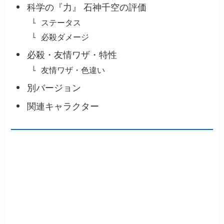
科学の『力』 石神千空の評価
ステータス
必殺ダメージ
必殺・友情ワザ・特性
友情ワザ・色違い
別バージョン
関連キャラクター