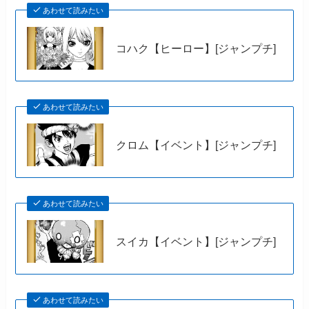
あわせて読みたい
コハク【ヒーロー】[ジャンプチ]
あわせて読みたい
クロム【イベント】[ジャンプチ]
あわせて読みたい
スイカ【イベント】[ジャンプチ]
あわせて読みたい