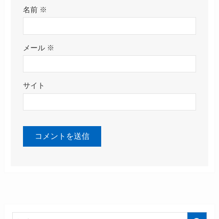
名前
※
メール
※
サイト