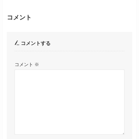
コメント
コメントする
コメント
※