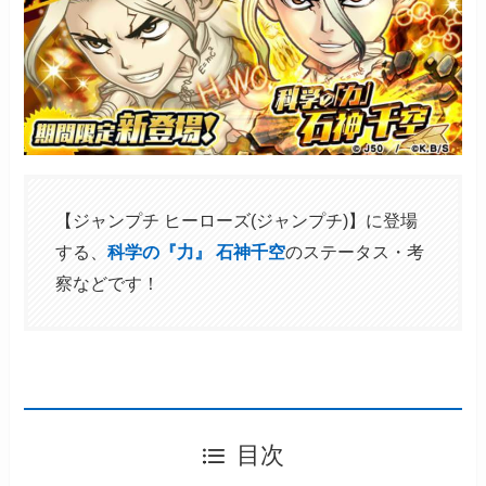
【ジャンプチ ヒーローズ(ジャンプチ)】に登場
する、
科学の『力』 石神千空
のステータス・考
察などです！
目次