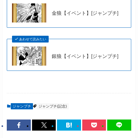
金狼【イベント】[ジャンプチ]
あわせて読みたい
銀狼【イベント】[ジャンプチ]
ジャンプチ
ジャンプチ(記念)