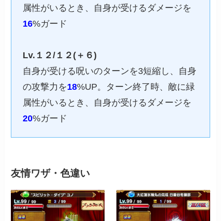
属性がいるとき、自身が受けるダメージを
16
%ガード
Lv.１２/１２(＋６)
自身が受ける呪いのターンを3短縮し、自身
の攻撃力を
18
%UP。ターン終了時、敵に緑
属性がいるとき、自身が受けるダメージを
20
%ガード
友情ワザ・色違い