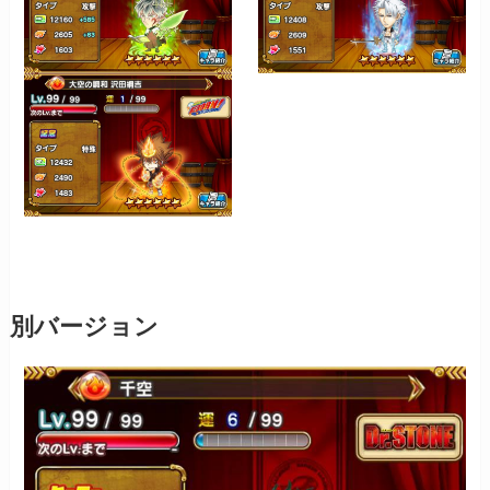
別バージョン