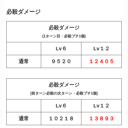
必殺ダメージ
必殺ダメージ
(1ターン目・必殺プチ1個)
Lv６
Lv１２
通常
９５２０
１２４０５
必殺ダメージ
(前ターン必殺の次ターン・必殺プチ1個)
Lv６
Lv１２
通常
１０２１８
１３８９３