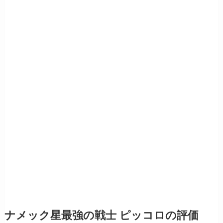
ナメック星最強の戦士 ピッコロの評価