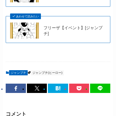
あわせて読みたい
フリーザ【イベント】[ジャンプ
チ]
ジャンプチ
ジャンプチ(ヒーロー)
コメント