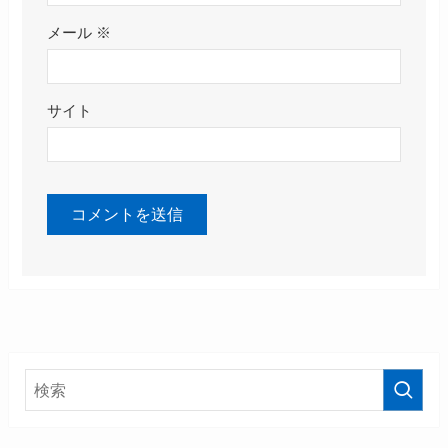
メール
※
サイト