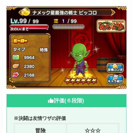
評価(６段階)
※決闘は友情ワザの評価
冒険
☆☆☆