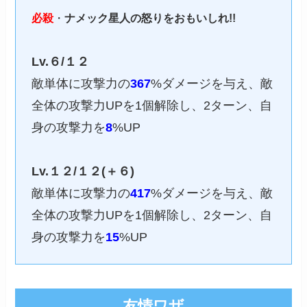
必殺
・
ナメック星人の怒りをおもいしれ!!
Lv.６/１２
敵単体に攻撃力の
367
%ダメージを与え、敵
全体の攻撃力UPを1個解除し、2ターン、自
身の攻撃力を
8
%UP
Lv.１２/１２(＋６)
敵単体に攻撃力の
417
%ダメージを与え、敵
全体の攻撃力UPを1個解除し、2ターン、自
身の攻撃力を
15
%UP
友情ワザ