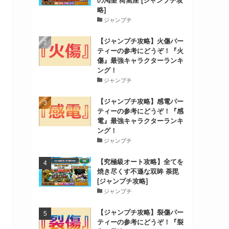
の渇望 猗窩座 [ジャンプチ攻
略]
ジャンプチ
【ジャンプチ攻略】火傷パー
ティーの参考にどうぞ！『火
傷』最強キャラクターランキ
ング！
ジャンプチ
【ジャンプチ攻略】感電パー
ティーの参考にどうぞ！『感
電』最強キャラクターランキ
ング！
ジャンプチ
【究極級オート攻略】全てを
焼き尽くす不遜な双眸 荼毘
[ジャンプチ攻略]
ジャンプチ
【ジャンプチ攻略】裂傷パー
ティーの参考にどうぞ！『裂