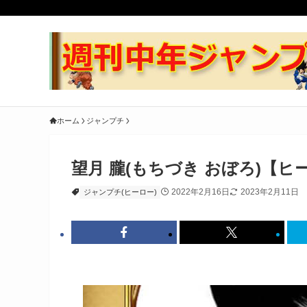
ホーム
ジャンプチ
望月 朧(もちづき おぼろ)【ヒ
2022年2月16日
2023年2月11日
ジャンプチ(ヒーロー)