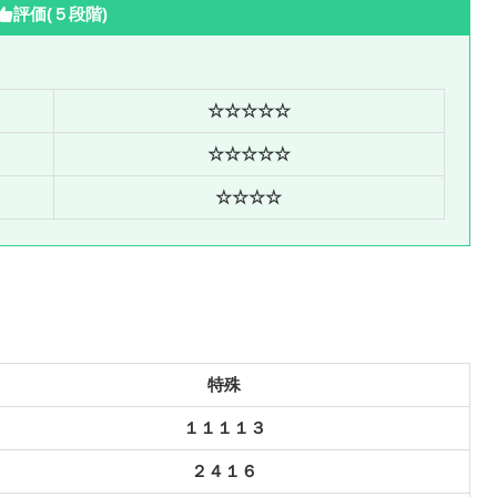
評価(５段階)
☆☆☆☆☆
☆☆☆☆☆
☆☆☆☆
特殊
１１１１３
２４１６