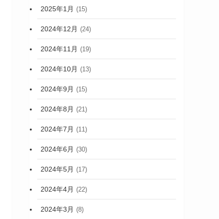
2025年1月
(15)
2024年12月
(24)
2024年11月
(19)
2024年10月
(13)
2024年9月
(15)
2024年8月
(21)
2024年7月
(11)
2024年6月
(30)
2024年5月
(17)
2024年4月
(22)
2024年3月
(8)