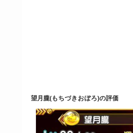
望月朧(もちづきおぼろ)の評価