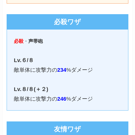
必殺ワザ
必殺
・
声帯砲
Lv.６/８
敵単体に攻撃力の
234
%ダメージ
Lv.８/８(＋２)
敵単体に攻撃力の
246
%ダメージ
友情ワザ