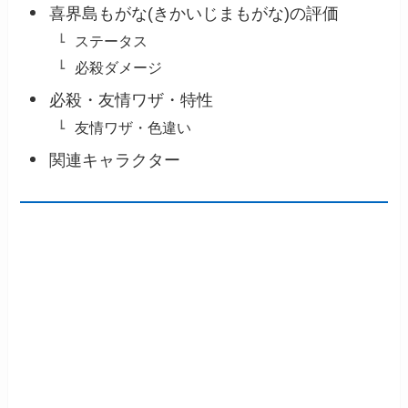
喜界島もがな(きかいじまもがな)の評価
ステータス
必殺ダメージ
必殺・友情ワザ・特性
友情ワザ・色違い
関連キャラクター