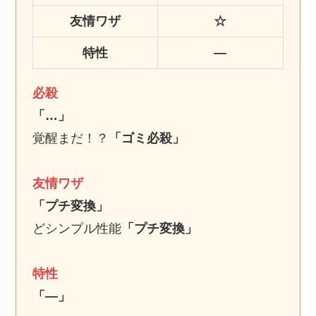
友情ワザ
☆
特性
—
必殺
「…」
覚醒まだ！？
「ゴミ必殺」
友情ワザ
「プチ変換」
どシンプル性能
「プチ変換」
特性
「—」