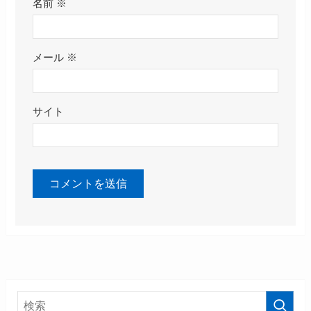
名前
※
メール
※
サイト