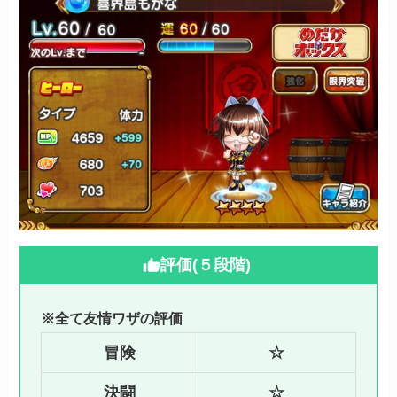
評価(５段階)
※全て友情ワザの評価
冒険
☆
決闘
☆