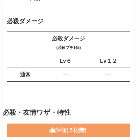
必殺ダメージ
必殺ダメージ
(必殺プチ1個)
Lv６
Lv１２
通常
—
—
必殺・友情ワザ・特性
評価(５段階)