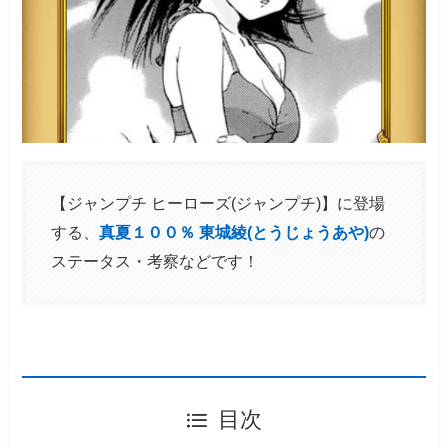
【ジャンプチ ヒーローズ(ジャンプチ)】に登場
する、
真夏１００％ 東城綾(とうじょうあや)
の
ステータス・考察などです！
目次