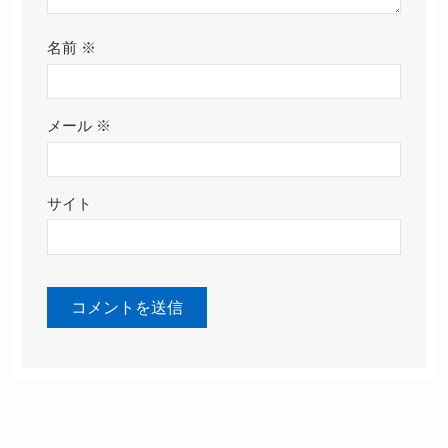
名前
※
メール
※
サイト