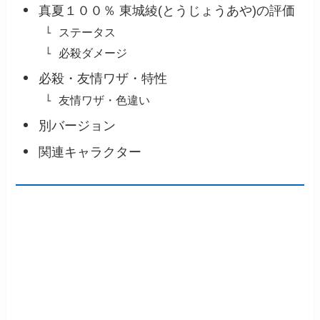
真夏１００％ 東城綾(とうじょうあや)の評価
ステータス
必殺ダメージ
必殺・友情ワザ・特性
友情ワザ・色違い
別バージョン
関連キャラクター