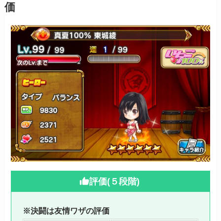
価
評価(５段階)
※決闘は友情ワザの評価