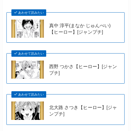
あわせて読みたい
真中 淳平(まなか じゅんぺい)
【ヒーロー】[ジャンプチ]
あわせて読みたい
西野 つかさ【ヒーロー】[ジャン
プチ]
あわせて読みたい
北大路 さつき【ヒーロー】[ジャ
ンプチ]