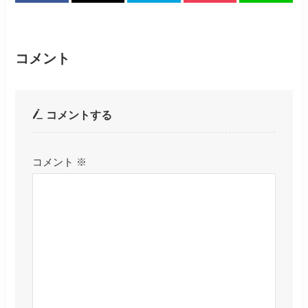
コメント
コメントする
コメント
※