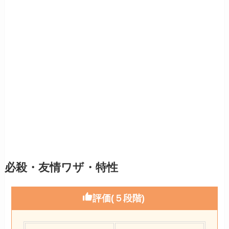
必殺・友情ワザ・特性
評価(５段階)