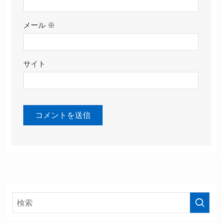
メール
※
サイト