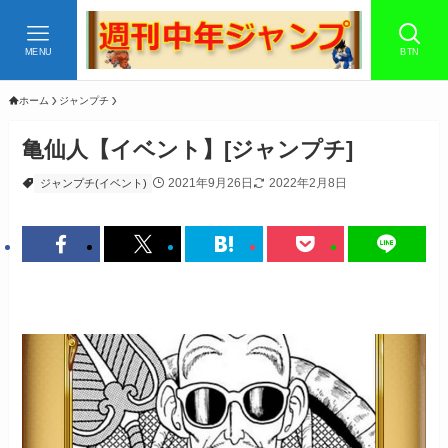
MENU
BTN
ホーム
ジャンプチ
亀仙人【イベント】[ジャンプチ]
2021年9月26日
2022年2月8日
ジャンプチ(イベント)