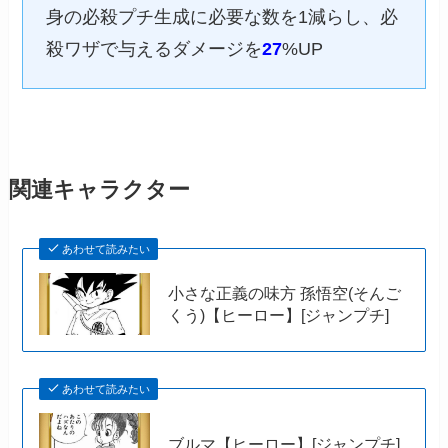
身の必殺プチ生成に必要な数を1減らし、必
殺ワザで与えるダメージを
27
%UP
関連キャラクター
あわせて読みたい
小さな正義の味方 孫悟空(そんご
くう)【ヒーロー】[ジャンプチ]
あわせて読みたい
ブルマ【ヒーロー】[ジャンプチ]