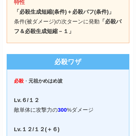
特性
「必殺生成短縮(条件)＋必殺バフ(条件)」
条件(被ダメージ)の次ターンに発動
「必殺バ
フ＆必殺生成短縮－１」
必殺ワザ
必殺
・
元祖かめはめ波
Lv.６/１２
敵単体に攻撃力の
300
%ダメージ
Lv.１２/１２(＋６)