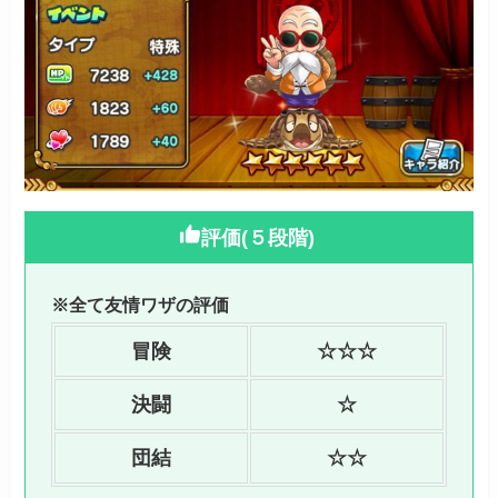
評価(５段階)
※全て友情ワザの評価
冒険
☆☆☆
決闘
☆
団結
☆☆