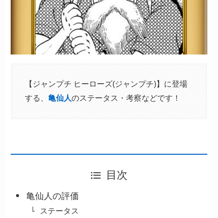
【ジャンプチ ヒーローズ(ジャンプチ)】に登場
する、
亀仙人
のステータス・考察などです！
目次
亀仙人の評価
ステータス