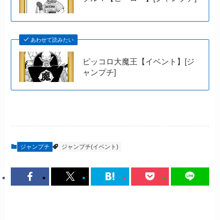
あわせて読みたい
ピッコロ大魔王【イベント】[ジ
ャンプチ]
ジャンプチ
ジャンプチ(イベント)