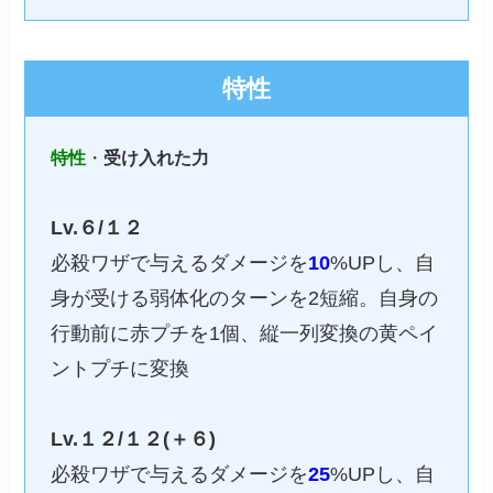
特性
特性
・
受け入れた力
Lv.６/１２
必殺ワザで与えるダメージを
10
%UPし、自
身が受ける弱体化のターンを2短縮。自身の
行動前に赤プチを1個、縦一列変換の黄ペイ
ントプチに変換
Lv.１２/１２(＋６)
必殺ワザで与えるダメージを
25
%UPし、自