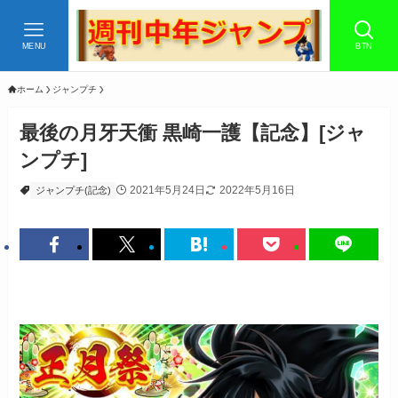
MENU
BTN
ホーム
ジャンプチ
最後の月牙天衝 黒崎一護【記念】[ジャ
ンプチ]
2021年5月24日
2022年5月16日
ジャンプチ(記念)