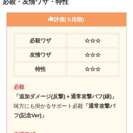
必殺・友情ワザ・特性
評価(５段階)
必殺ワザ
☆☆☆
友情ワザ
☆☆☆
特性
☆☆☆
必殺
「追加ダメージ(反撃)＋通常攻撃バフ(緑)」
味方にも掛かるサポート必殺
「通常攻撃バ
フ(記念Ver)」