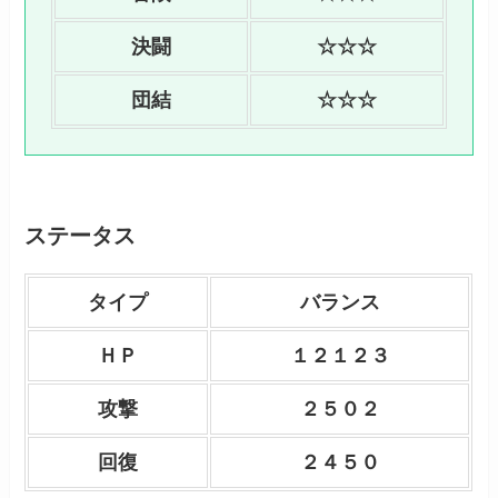
決闘
☆☆☆
団結
☆☆☆
ステータス
タイプ
バランス
ＨＰ
１２１２３
攻撃
２５０２
回復
２４５０