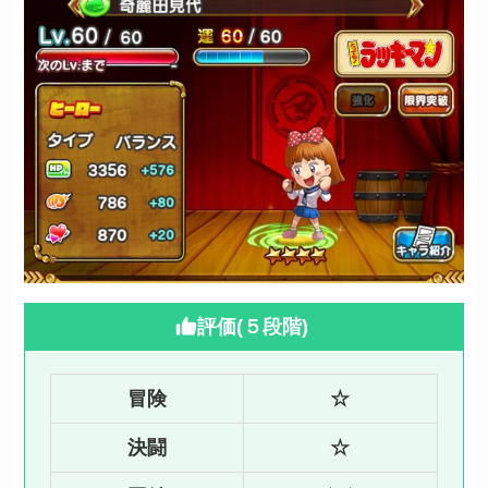
評価(５段階)
冒険
☆
決闘
☆