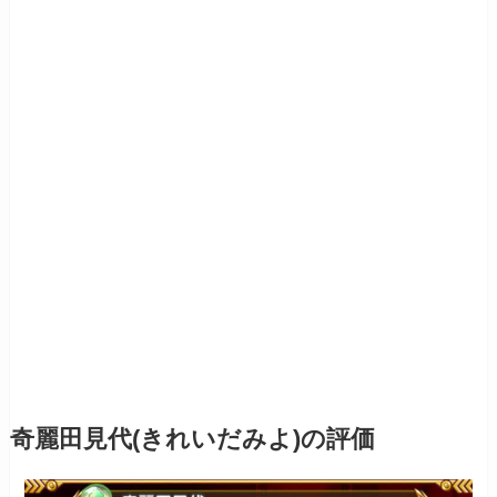
奇麗田見代(きれいだみよ)の評価