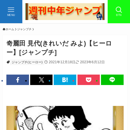
MENU
BTN
ホーム
ジャンプチ
奇麗田 見代(きれいだ みよ)【ヒーロ
ー】[ジャンプチ]
2021年12月18日
2023年6月12日
ジャンプチ(ヒーロー)