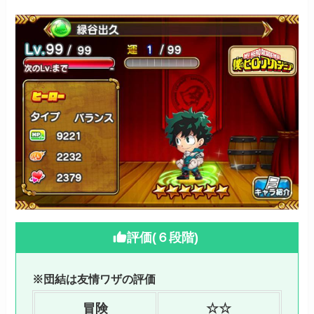
評価(６段階)
※団結は友情ワザの評価
冒険
☆☆