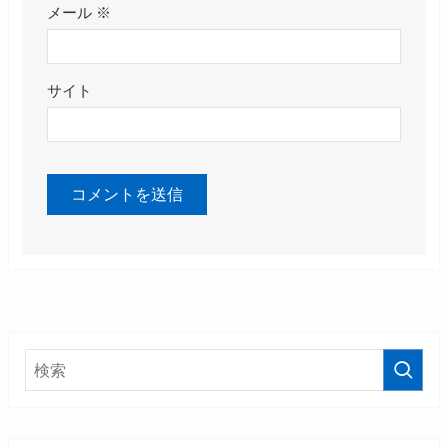
メール
※
サイト