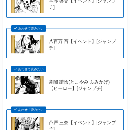
耳郎 響香【イベント】[ジャンプ
チ]
あわせて読みたい
八百万 百【イベント】[ジャンプ
チ]
あわせて読みたい
常闇 踏陰(とこやみ ふみかげ)
【ヒーロー】[ジャンプチ]
あわせて読みたい
芦戸 三奈【イベント】[ジャンプ
チ]