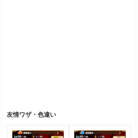
友情ワザ・色違い