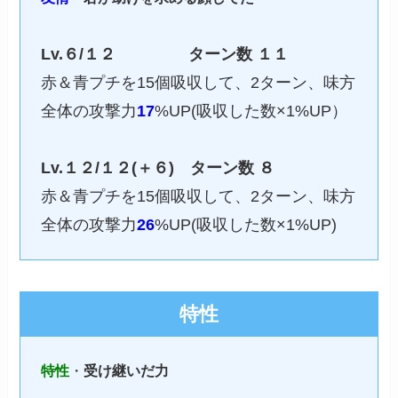
Lv.６/１２
ターン数
１１
赤＆青プチを15個吸収して、2ターン、味方
全体の攻撃力
17
%UP(吸収した数×1%UP）
Lv.１２/１２(＋６)
ターン数 ８
赤＆青プチを15個吸収して、2ターン、味方
全体の攻撃力
26
%UP(吸収した数×1%UP)
特性
特性
・
受け継いだ力