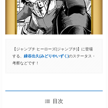
【ジャンプチ ヒーローズ(ジャンプチ)】に登場
する、
緑谷出久(みどりやいずく)
のステータス・
考察などです！
目次