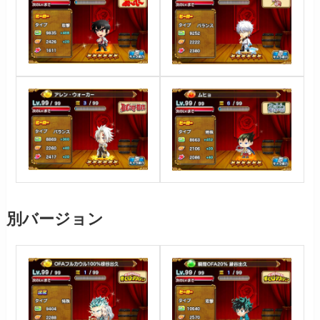
別バージョン