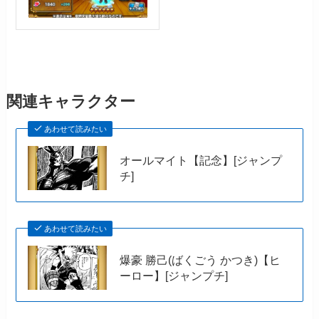
関連キャラクター
あわせて読みたい
オールマイト【記念】[ジャンプ
チ]
あわせて読みたい
爆豪 勝己(ばくごう かつき)【ヒ
ーロー】[ジャンプチ]