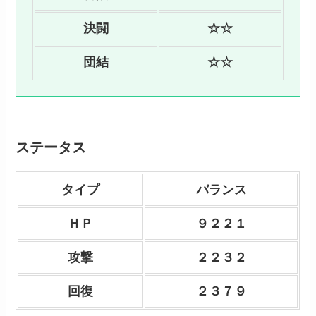
決闘
☆☆
団結
☆☆
ステータス
タイプ
バランス
ＨＰ
９２２１
攻撃
２２３２
回復
２３７９