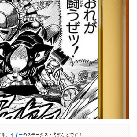
する、
イギー
のステータス・考察などです！