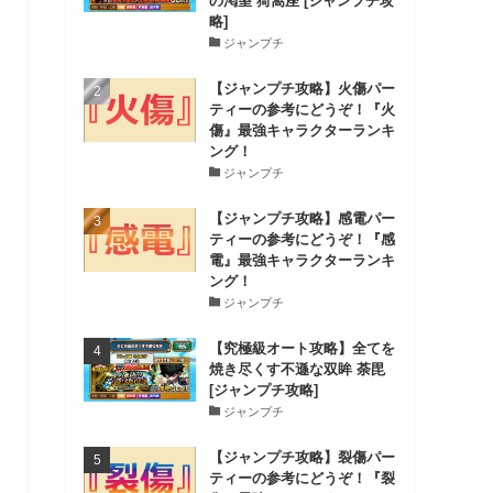
の渇望 猗窩座 [ジャンプチ攻
略]
ジャンプチ
【ジャンプチ攻略】火傷パー
ティーの参考にどうぞ！『火
傷』最強キャラクターランキ
ング！
ジャンプチ
【ジャンプチ攻略】感電パー
ティーの参考にどうぞ！『感
電』最強キャラクターランキ
ング！
ジャンプチ
【究極級オート攻略】全てを
焼き尽くす不遜な双眸 荼毘
[ジャンプチ攻略]
ジャンプチ
【ジャンプチ攻略】裂傷パー
ティーの参考にどうぞ！『裂