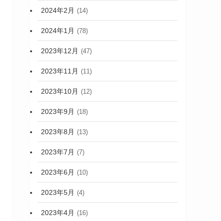
2024年2月
(14)
2024年1月
(78)
2023年12月
(47)
2023年11月
(11)
2023年10月
(12)
2023年9月
(18)
2023年8月
(13)
2023年7月
(7)
2023年6月
(10)
2023年5月
(4)
2023年4月
(16)