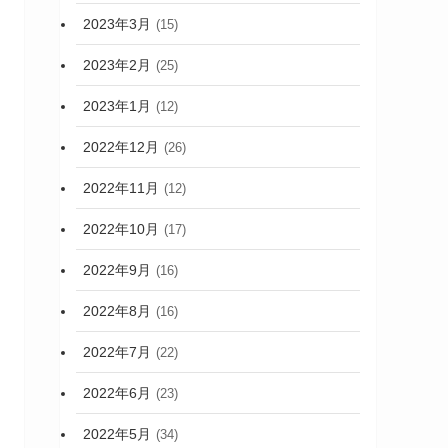
2023年3月
(15)
2023年2月
(25)
2023年1月
(12)
2022年12月
(26)
2022年11月
(12)
2022年10月
(17)
2022年9月
(16)
2022年8月
(16)
2022年7月
(22)
2022年6月
(23)
2022年5月
(34)