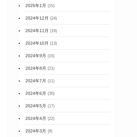
2025年1月
(15)
2024年12月
(24)
2024年11月
(19)
2024年10月
(13)
2024年9月
(15)
2024年8月
(21)
2024年7月
(11)
2024年6月
(30)
2024年5月
(17)
2024年4月
(22)
2024年3月
(8)