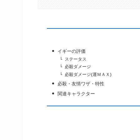
イギーの評価
ステータス
必殺ダメージ
必殺ダメージ(運ＭＡＸ)
必殺・友情ワザ・特性
関連キャラクター