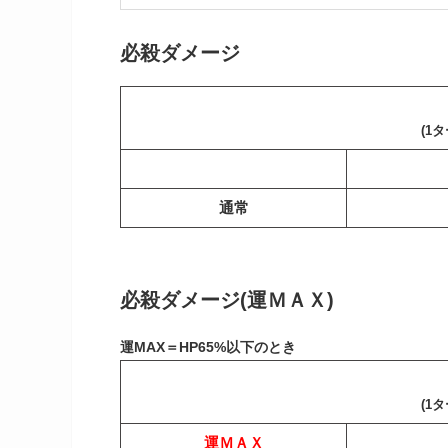
必殺ダメージ
(1
通常
必殺ダメージ(運ＭＡＸ)
運MAX＝HP65%以下のとき
(1
運ＭＡＸ