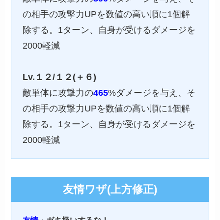
の相手の攻撃力UPを数値の高い順に1個解
除する。1ターン、自身が受けるダメージを
2000軽減
Lv.１２/１２(＋６)
敵単体に攻撃力の
465
%ダメージを与え、そ
の相手の攻撃力UPを数値の高い順に1個解
除する。1ターン、自身が受けるダメージを
2000軽減
友情ワザ(上方修正)