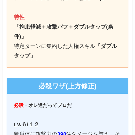
特性
「拘束軽減＋攻撃バフ＋ダブルタップ(条
件)」
特定ターンに集約した人権スキル
「ダブル
タップ」
必殺ワザ(上方修正)
必殺
・
オレ達だってプロだ
Lv.６/１２
敵単体に攻撃力の
390
%ダメージを与え、そ