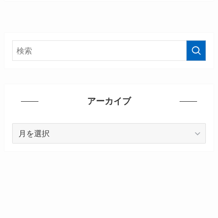
アーカイブ
ア
ー
カ
イ
ブ