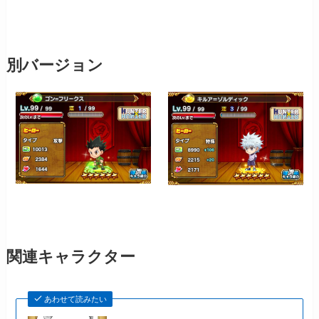
別バージョン
関連キャラクター
あわせて読みたい