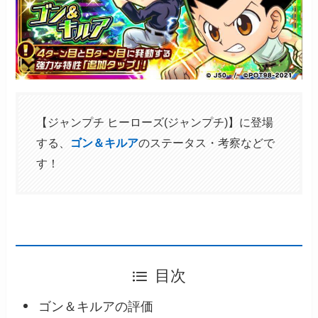
【ジャンプチ ヒーローズ(ジャンプチ)】に登場
する、
ゴン＆キルア
のステータス・考察などで
す！
目次
ゴン＆キルアの評価