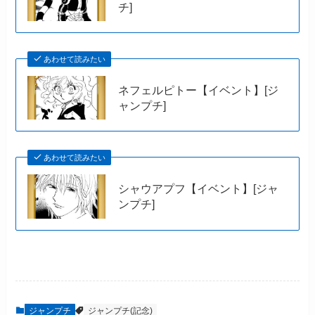
チ]
あわせて読みたい
ネフェルピトー【イベント】[ジ
ャンプチ]
あわせて読みたい
シャウアプフ【イベント】[ジャ
ンプチ]
ジャンプチ
ジャンプチ(記念)