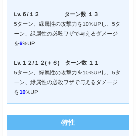
Lv.６/１２
ターン数
１３
5ターン、緑属性の攻撃力を10%UPし、5タ
ーン、緑属性の必殺ワザで与えるダメージ
を
6
%UP
Lv.１２/１２(＋６)
ターン数 １１
5ターン、緑属性の攻撃力を10%UPし、5タ
ーン、緑属性の必殺ワザで与えるダメージ
を
10
%UP
特性