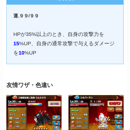
運.９９/９９
HPが35%以上のとき、自身の攻撃力を
15
%UP、自身の通常攻撃で与えるダメージ
を
10
%UP
友情ワザ・色違い