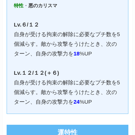
特性
・
悪のカリスマ
Lv.６/１２
自身が受ける拘束の解除に必要なプチ数を5
個減らす。敵から攻撃をうけたとき、次の
ターン、自身の攻撃力を
18
%UP
Lv.１２/１２(＋６)
自身が受ける拘束の解除に必要なプチ数を5
個減らす。敵から攻撃をうけたとき、次の
ターン、自身の攻撃力を
24
%UP
運特性