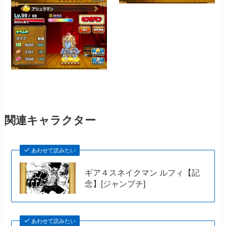
関連キャラクター
あわせて読みたい
ギア４スネイクマン ルフィ【記
念】[ジャンプチ]
あわせて読みたい