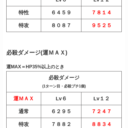
特性
６４５９
７８１４
特攻
８０８７
９５２５
必殺ダメージ(運ＭＡＸ)
運MAX＝HP35%以上のとき
必殺ダメージ
(1ターン目・必殺プチ1個)
運ＭＡＸ
Lv６
Lv１２
通常
６２９５
７２４７
特攻
７８８２
８８３４