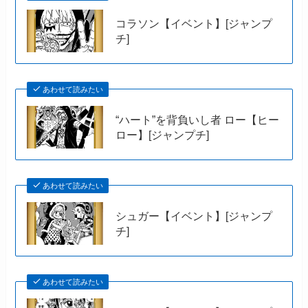
コラソン【イベント】[ジャンプ
チ]
あわせて読みたい
“ハート”を背負いし者 ロー【ヒー
ロー】[ジャンプチ]
あわせて読みたい
シュガー【イベント】[ジャンプ
チ]
あわせて読みたい