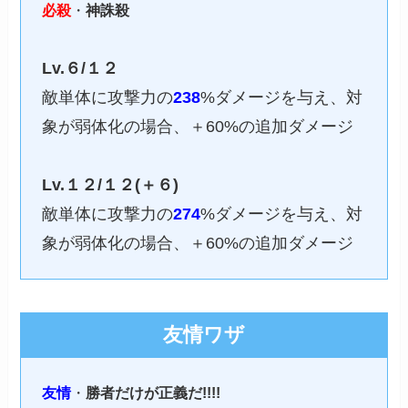
必殺
・
神誅殺
Lv.６/１２
敵単体に攻撃力の
238
%ダメージを与え、対
象が弱体化の場合、＋60%の追加ダメージ
Lv.１２/１２(＋６)
敵単体に攻撃力の
274
%ダメージを与え、対
象が弱体化の場合、＋60%の追加ダメージ
友情ワザ
友情
・
勝者だけが正義だ!!!!