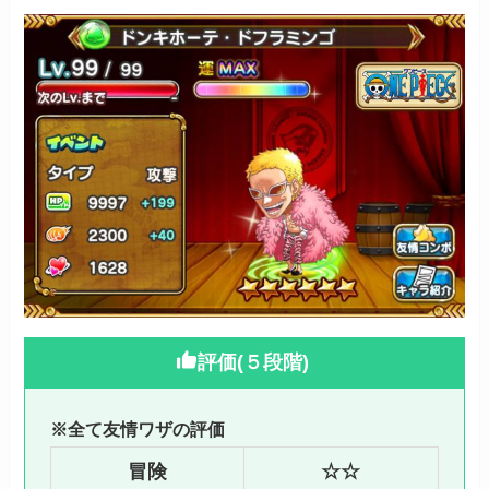
評価(５段階)
※全て友情ワザの評価
冒険
☆☆