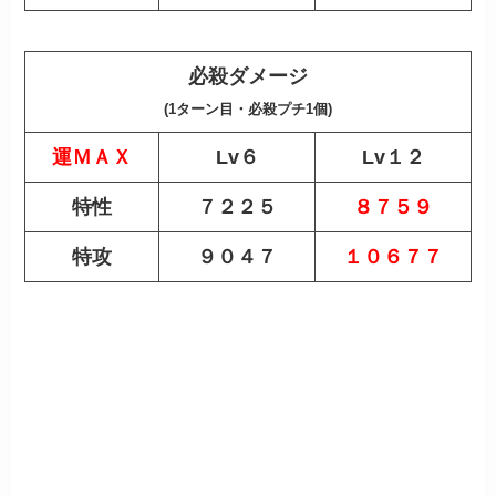
必殺ダメージ
(1ターン目・必殺プチ1個)
運ＭＡＸ
Lv６
Lv１２
特性
７２２５
８７５９
特攻
９０４７
１０６７７