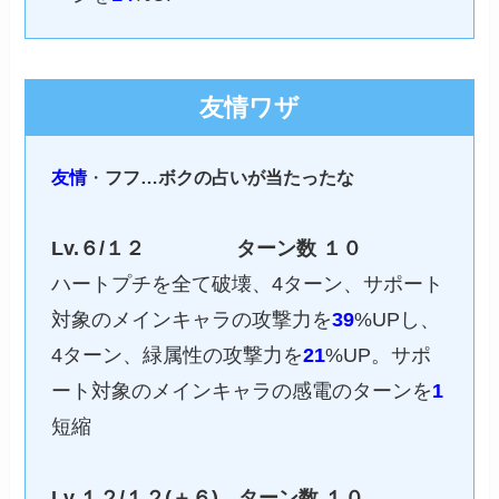
友情ワザ
友情
・
フフ…ボクの占いが当たったな
Lv.６/１２
ターン数
１０
ハートプチを全て破壊、4ターン、サポート
対象のメインキャラの攻撃力を
39
%UPし、
4ターン、緑属性の攻撃力を
21
%UP。サポ
ート対象のメインキャラの感電のターンを
1
短縮
Lv.１２/１２(＋６)
ターン数 １０