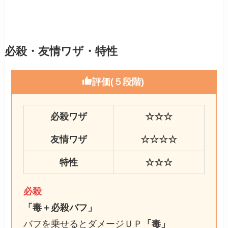
必殺・友情ワザ・特性
評価(５段階)
必殺ワザ
☆☆☆
友情ワザ
☆☆☆☆
特性
☆☆☆
必殺
「毒＋必殺バフ」
バフを乗せるとダメージＵＰ
「毒」