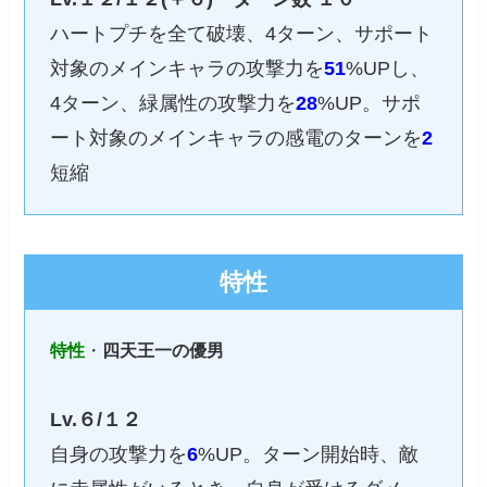
ハートプチを全て破壊、4ターン、サポート
対象のメインキャラの攻撃力を
51
%UPし、
4ターン、緑属性の攻撃力を
28
%UP。サポ
ート対象のメインキャラの感電のターンを
2
短縮
特性
特性
・
四天王一の優男
Lv.６/１２
自身の攻撃力を
6
%UP。ターン開始時、敵