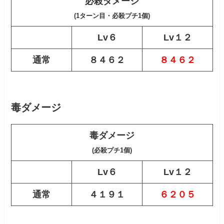
必殺ダメージ
(1ターン目・必殺プチ1個)
Lv６
Lv１２
通常
８４６２
８４６２
毒ダメージ
毒ダメージ
(必殺プチ1個)
Lv６
Lv１２
通常
４１９１
６２０５