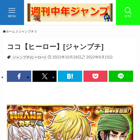
MENU
BTN
ホーム
ジャンプチ
ココ【ヒーロー】[ジャンプチ]
2021年10月18日
2022年6月15日
ジャンプチ(ヒーロー)