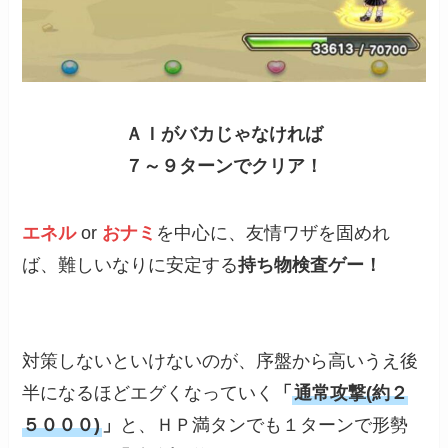
ＡＩがバカじゃなければ
７～９ターンでクリア！
エネル
or
おナミ
を中心に、友情ワザを固めれ
ば、難しいなりに安定する
持ち物検査ゲー！
対策しないといけないのが、序盤から高いうえ後
半になるほどエグくなっていく
「
通常攻撃(約２
５０００)
」
と、ＨＰ満タンでも１ターンで形勢