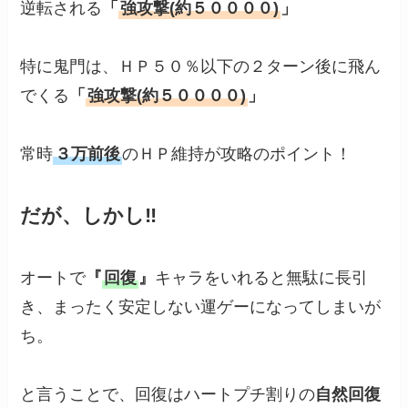
逆転される
「
強攻撃(約５００００)
」
特に鬼門は、ＨＰ５０％以下の２ターン後に飛ん
でくる
「
強攻撃(約５００００)
」
常時
３万前後
のＨＰ維持が攻略のポイント！
だが、しかし‼
オートで
『
回復
』
キャラをいれると無駄に長引
き、まったく安定しない運ゲーになってしまいが
ち。
と言うことで、回復はハートプチ割りの
自然回復