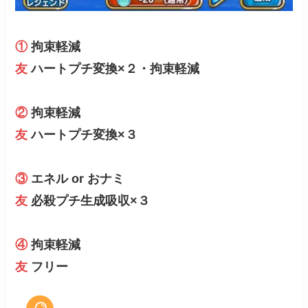
①
拘束軽減
友
ハートプチ変換×２・拘束軽減
②
拘束軽減
友
ハートプチ変換×３
③
エネル or おナミ
友
必殺プチ生成吸収×３
④
拘束軽減
友
フリー