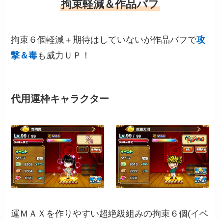
拘束軽減＆作品バフ
拘束６個軽減＋期待はしていないが作品バフで
攻
撃＆毒
も威力ＵＰ！
代用運枠キャラクター
運ＭＡＸを作りやすい超絶級組みの拘束６個(イベ