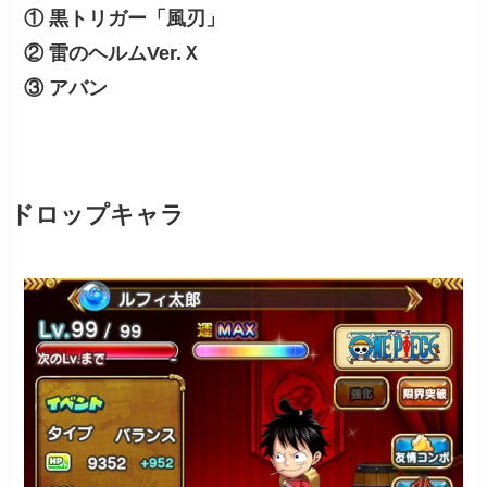
①
黒トリガー「風刃」
② 雷のヘルムVer.Ｘ
③ アバン
ドロップキャラ