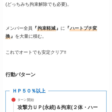
(どっちみち拘束解除でも必要)。
メンバー全員
『
拘束軽減
』
に
『
ハートプチ変
換
』
を大量に積む。
これでオートでも安定クリア‼
行動パターン
ＨＰ５０％以上
ターン
攻撃力ＵＰ(永続)＆拘束(２体・ハー