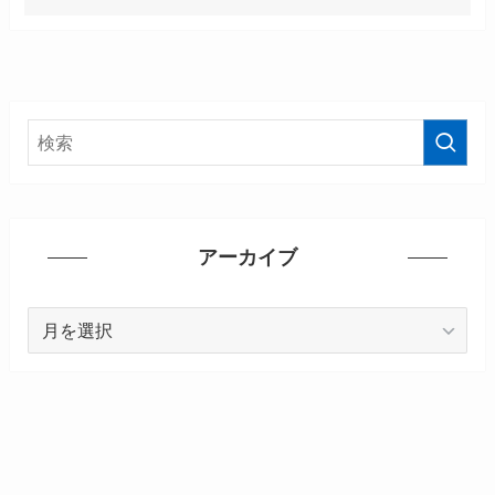
アーカイブ
ア
ー
カ
イ
ブ