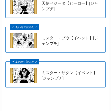
天使ベジータ【ヒーロー】[ジャ
ンプチ]
あわせて読みたい
ミスター・ブウ【イベント】[ジ
ャンプチ]
あわせて読みたい
ミスター・サタン【イベント】
[ジャンプチ]