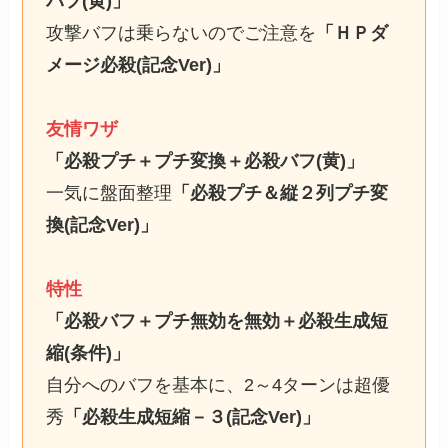
バフ(黄)」
攻撃バフは乗らないのでご注意を
「ＨＰダ
メージ必殺(記念Ver)」
友情ワザ
「必殺プチ＋プチ変換＋必殺バフ(黄)」
一気に盤面整理
「必殺プチ＆縦２列プチ変
換(記念Ver)」
特性
「必殺バフ＋プチ無効を無効＋必殺生成短
縮(条件)」
自分へのバフを基本に、2～4ターンは超優
秀
「必殺生成短縮－３(記念Ver)」