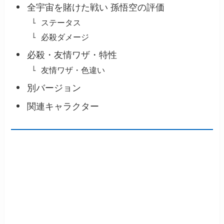
全宇宙を賭けた戦い 孫悟空の評価
ステータス
必殺ダメージ
必殺・友情ワザ・特性
友情ワザ・色違い
別バージョン
関連キャラクター