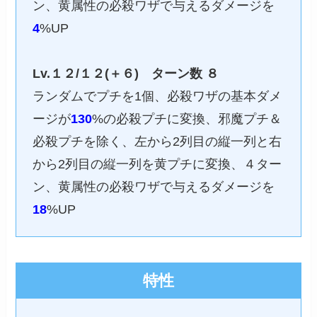
ン、黄属性の必殺ワザで与えるダメージを
4
%UP
Lv.１２/１２(＋６)
ターン数 ８
ランダムでプチを1個、必殺ワザの基本ダメ
ージが
130
%の必殺プチに変換、邪魔プチ＆
必殺プチを除く、左から2列目の縦一列と右
から2列目の縦一列を黄プチに変換、４ター
ン、黄属性の必殺ワザで与えるダメージを
18
%UP
特性