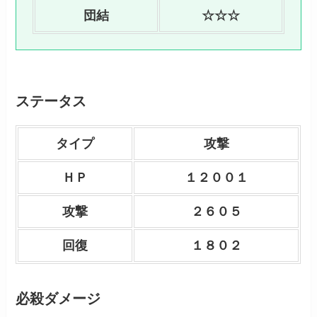
団結
☆☆☆
ステータス
タイプ
攻撃
ＨＰ
１２００１
攻撃
２６０５
回復
１８０２
必殺ダメージ