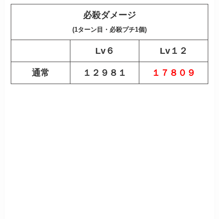
必殺ダメージ
(1ターン目・必殺プチ1個)
Lv６
Lv１２
通常
１２９８１
１７８０９