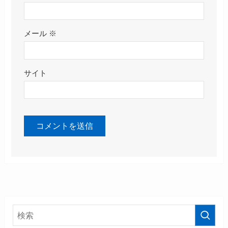
メール
※
サイト