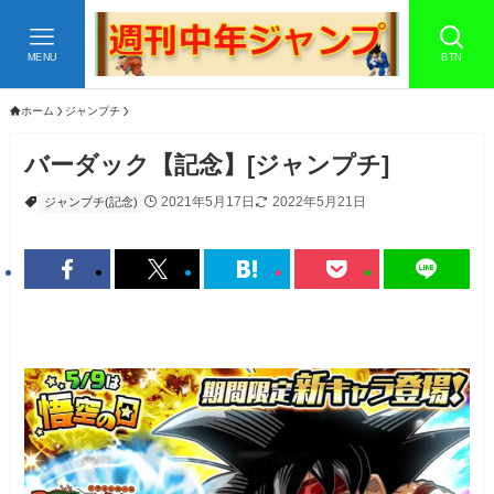
MENU
BTN
ホーム
ジャンプチ
バーダック【記念】[ジャンプチ]
2021年5月17日
2022年5月21日
ジャンプチ(記念)