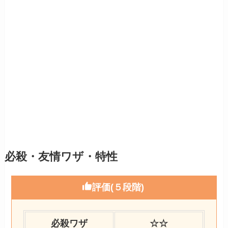
必殺・友情ワザ・特性
評価(５段階)
必殺ワザ
☆☆