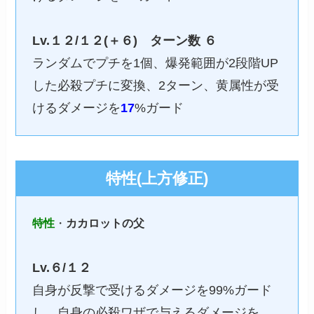
Lv.１２/１２(＋６)
ターン数 ６
ランダムでプチを1個、爆発範囲が2段階UP
した必殺プチに変換、2ターン、黄属性が受
けるダメージを
17
%ガード
特性(上方修正)
特性
・
カカロットの父
Lv.６/１２
自身が反撃で受けるダメージを99%ガード
し、自身の必殺ワザで与えるダメージを