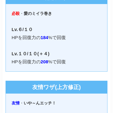
必殺
・
愛のミイラ巻き
Lv.６/１０
HPを回復力の
184
%で回復
Lv.１０/１０(＋４)
HPを回復力の
208
%で回復
友情ワザ(上方修正)
友情
・
いや～んエッチ！