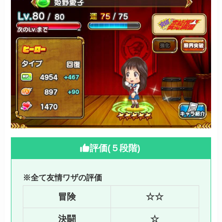
評価(５段階)
※全て友情ワザの評価
冒険
☆☆
決闘
☆