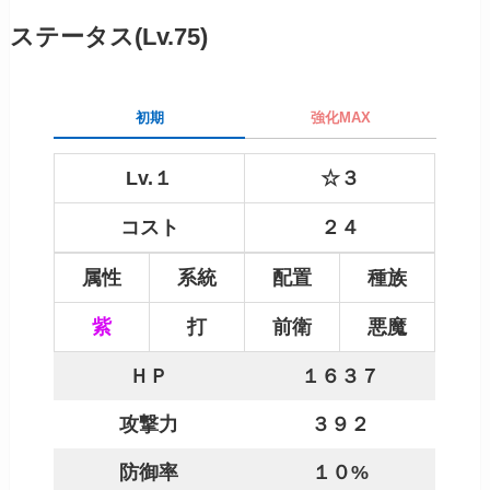
ステータス(Lv.75)
初期
強化MAX
Lv.１
☆３
コスト
２４
属性
系統
配置
種族
紫
打
前衛
悪魔
ＨＰ
１６３７
攻撃力
３９２
防御率
１０%